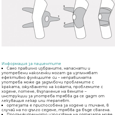
Информация за пациентите
Само правилно избраните, напаснати и
употребени наколенки могат да изпълняват
ефективно функциите си – неправилната
употреба може да задълбочи проблемите с
краката, ожулването на кожата, проблемите с
ходене, потене, възпаление на вените –
инструкции за употреба трябва да се дадт от
лекуващия лекар или терапевт.
ортезата е приспособена за ходене и тичане, в
случай на по-дълго седене, трябва да бъде свалена.
Продължителното използване на ортезата може