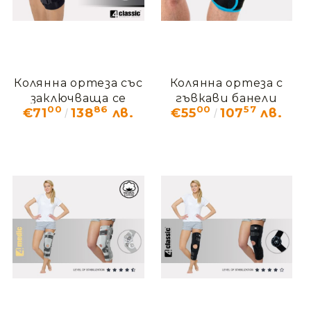
Колянна ортеза със
Колянна ортеза с
заключваща се
гъвкави банели
00
86
00
57
€71
138
лв.
€55
107
лв.
шина AS-KX-07
OKD-16