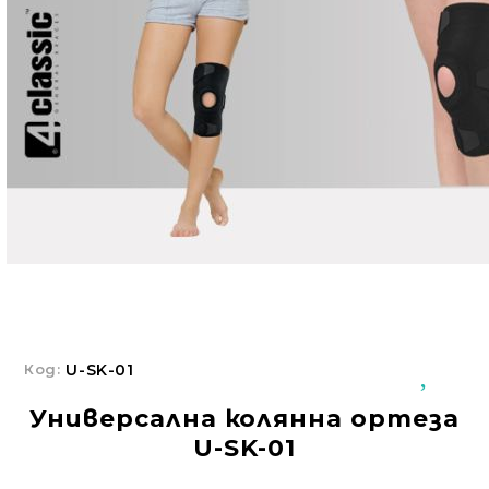
Добрич
Добрич
ул. Отец Паисий 5
0876 514422
Осигуряване На Достъпна Среда
Ортези
Медицинско Оборудване ПОД НАЕМ
Нови Продукти
Грижа За Здравето
Под Наем
Код:
U-SK-01
Финансиране
Универсална колянна ортеза
U-SK-01
Състояния