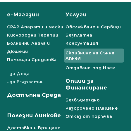
е-Магазин
Услуги
СРАР Апарати и маски
Обслужване и Сервизи
Кислородни Терапии
Безплатна
Болнични Легла и
Консултация
Дюшеци
Скрийнинг на Сънна
Апнея
Помощни Средства
Отдаване под Наем
- за Деца
Опции за
- за Възрастни
Финансиране
Достъпна Среда
Безвъзмездно
Разсрочено Плащане
Полезни Линкове
Отказ от поръчка
Доставка и Връщане