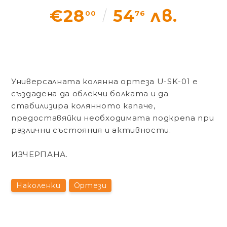
€28
54
лв.
Статии
00
76
Контакти
EUR
BG
Универсалната колянна ортеза U-SK-01 е
EN
създадена да облекчи болката и да
Вход
Регистрация
BG
стабилизира колянното капаче,
предоставяйки необходимата подкрепа при
различни състояния и активности.
ИЗЧЕРПАНА.
Наколенки
Ортези