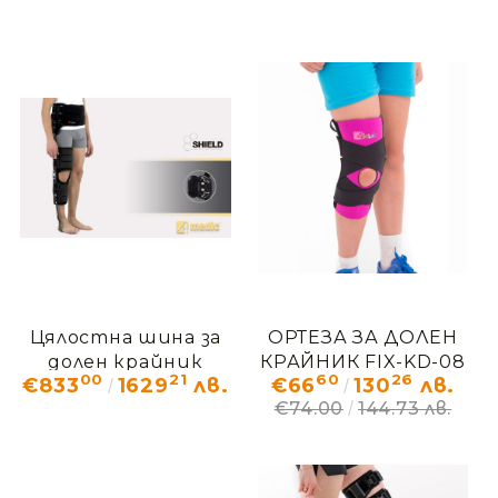
КИМ
Цялостна шина за
ОРТЕЗА ЗА ДОЛЕН
долен крайник
КРАЙНИК FIX-KD-08
00
21
60
26
€833
1629
лв.
€66
130
лв.
COMPLEX/2R
€74.00
144.73 лв.