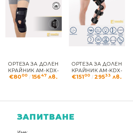
ОРТЕЗА ЗА ДОЛЕН
ОРТЕЗА ЗА ДОЛЕН
КРАЙНИК AM-KDX-
КРАЙНИК AM-KDX-
00
47
00
33
€80
156
лв.
€151
295
лв.
03
01/2R
ЗАПИТВАНЕ
Име: