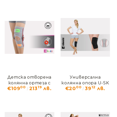
капачката U-SK-02
Детска отворена
Универсална
колянна ортеза с
колянна опора U-SK
00
19
00
12
€109
213
лв.
€20
39
лв.
шини AM-DOSK-
O/1R