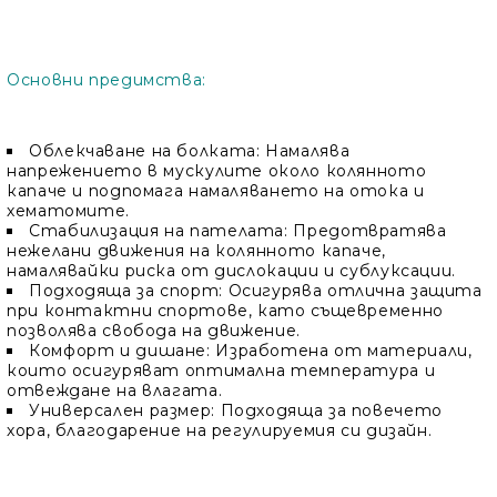
Основни предимства:
Облекчаване на болката: Намалява
напрежението в мускулите около колянното
капаче и подпомага намаляването на отока и
хематомите.
Стабилизация на пателата: Предотвратява
нежелани движения на колянното капаче,
намалявайки риска от дислокации и сублуксации.
Подходяща за спорт: Осигурява отлична защита
при контактни спортове, като същевременно
позволява свобода на движение.
Комфорт и дишане: Изработена от материали,
които осигуряват оптимална температура и
отвеждане на влагата.
Универсален размер: Подходяща за повечето
хора, благодарение на регулируемия си дизайн.