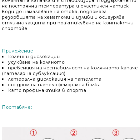
колянната капачка и я стабилизира. Поддържането
на постоянна температура и еластичен натиск
води до намаляване на отока, подпомага
резорбцията на хематоми и изливи и осигурява
отлична защита при практикуване на контактни
спортове.
Приложение
коленни дислокации
усукване на коляното
превенция на нестабилност на колянното капаче
(пателарна сублуксация)
латерална дислокация на пателата
синдром на пателофеморална болка
като профилактика в спорта
Поставяне: