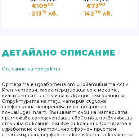
00
00
€109
€73
AM-
гъвкави шини
банели и
ор
19
78
2R
и
кръстосана
шин
в.
213
лв.
142
лв.
ортопедична
фиксация AM-
поддръжка
OSK-Z/S-X
EB-SK/A
ДЕТАЙЛНО ОПИСАНИЕ
Описание на продукта
Ортезата е изработена от иновативната Activ
Pren материя, характеризираща се с мекота,
еластичност и отлична фиксация към крайника.
Структурата на тази материя съдържа
перфорирана неопренова пяна, покрита с
полиамиден плат. Външният слой на материята
притежава самозалепващи свойства, позволяващи
отлична фиксация към всеки крайник. Ортезата е
изработена с анатомично оформен пръстен,
стабилизиращ перфектно капачката на коляното.