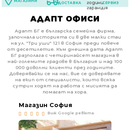
МАГАЗИНИ
ДОСТАВКА
СЕРВИЗ
АДАПТ ОФИСИ
Адапт БГ е българска семейна фирма,
започнала историята си в две малки стаи
на ул. "Три уши" 121 в София преди повече
от десетилетие. Към днешна дата Адапт
БГ разполага с четиринайсет магазина в
най-големите градове в България и над 100
000 доволни клиенти през годините.
Доверявайки се на нас, вие се доверявате
на екип от специалисти, които всяка
сутрин ходят на работа с мисията да
помагат на хора.
Магазин София
Ма
Виж Google ревюта