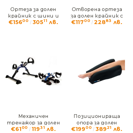
Ортеза за долен
Отворена ортеза
крайник с шини и
за долен крайник с
00
11
00
83
€156
305
лв.
€117
228
лв.
допълнително
шини AM-OSK-OL/1R
подсигуряване EB-
SKL/2RA
Механичен
Позиционираща
тренажор за долен
опора за долен
00
31
00
21
€61
119
лв.
€199
389
лв.
крайник Vermeiren
крайник BodyMap F