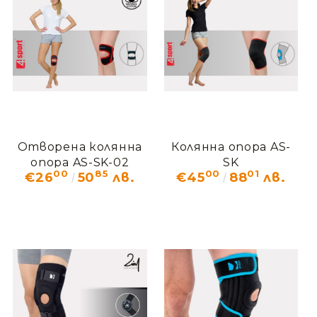
Отворена колянна
Колянна опора AS-
опора AS-SK-02
SK
00
85
00
01
€26
50
лв.
€45
88
лв.