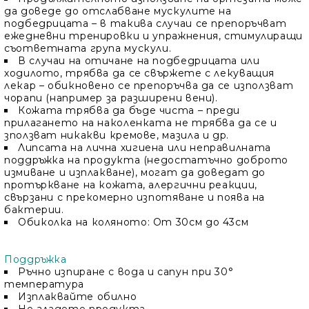
да доведе до отслабване мускулите на
подбедрицата – в такива случаи се препоръчват
ежедневни тренировки и упражнения, стимулиращи
съответната група мускули.
В случаи на отичане на подбедрицата или
ходилото, трябва да се свържете с лекуващия
лекар – обикновено се препоръчва да се използват
чорапи (например за разширени вени).
Кожата трябва да бъде чиста – преди
прилагането на наколенката не трябва да се и
зползват никакви кремове, мазила и др.
Липсата на лична хигиена или неправилната
поддръжка на продукта (недостатъчно доброто
измиване и изплакване), могат да доведат до
протъркване на кожата, алергични реакции,
свързани с прекомерно изпотяване и поява на
бактерии.
Обиколка на коляното: От 30см до 43см
Поддръжка
Ръчно изпиране с вода и сапун при 30°
температура
Изплаквайте обилно