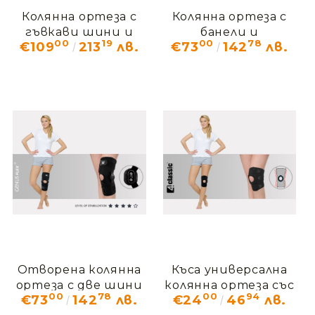
Колянна ортеза с
Колянна ортеза с
гъвкави шини и
банели и
00
19
00
78
€109
213
лв.
€73
142
лв.
ортопедична
кръстосана
поддръжка EB-SK/A
фиксация AM-OSK-
Z/S-X
Отворена колянна
Къса универсална
ортеза с две шини
колянна ортеза със
00
78
00
94
€73
142
лв.
€24
46
лв.
AM-OSK-O/2
стабилизация за