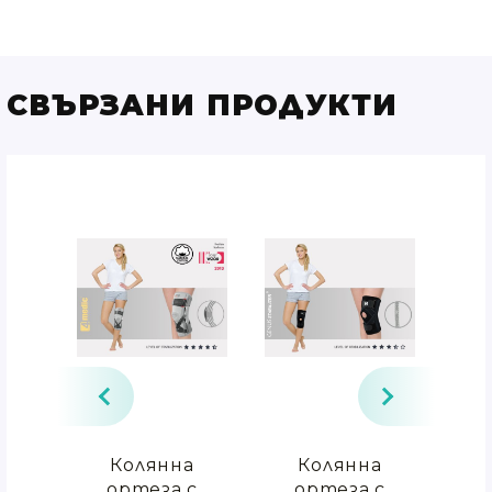
СВЪРЗАНИ ПРОДУКТИ
ЗА
Колянна
Колянна
О
Н
ортеза с
ортеза с