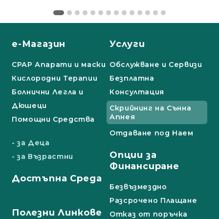
е-Магазин
Услуги
СРАР Апарати и маски
Обслужване и Сервизи
Кислородни Терапии
Безплатна
Болнични Легла и
Консултация
Дюшеци
Скрийнинг на Сънна
Апнея
Помощни Средства
Отдаване под Наем
- за Деца
Опции за
- за Възрастни
Финансиране
Достъпна Среда
Безвъзмездно
Разсрочено Плащане
Полезни Линкове
Отказ от поръчка