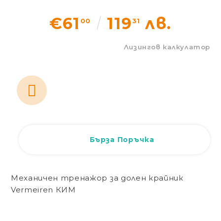
Статии
€61
119
лв.
00
31
Контакти
Лизингов калкулатор
EUR
BG
EN
Вход
Регистрация
BG
Бърза Поръчка
Механичен тренажор за долен крайник
Vermeiren КИМ