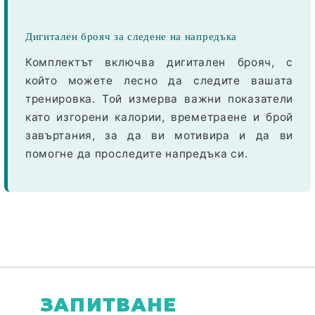
Дигитален брояч за следене на напредъка
Комплектът включва дигитален брояч, с
който можете лесно да следите вашата
тренировка. Той измерва важни показатели
като
изгорени калории
, времетраене и брой
завъртания, за да ви мотивира и да ви
помогне да проследите напредъка си.
Ние ще се свържем с вас в рамките на работния 
ЗАПИТВАНЕ