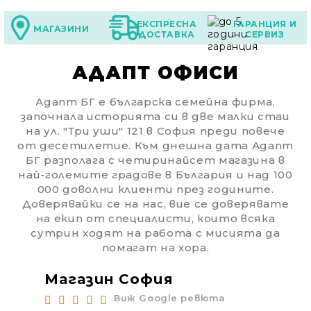
ЕКСПРЕСНА
ГАРАНЦИЯ И
МАГАЗИНИ
ДОСТАВКА
СЕРВИЗ
АДАПТ ОФИСИ
Адапт БГ е българска семейна фирма,
започнала историята си в две малки стаи
на ул. "Три уши" 121 в София преди повече
от десетилетие. Към днешна дата Адапт
БГ разполага с четиринайсет магазина в
най-големите градове в България и над 100
000 доволни клиенти през годините.
Доверявайки се на нас, вие се доверявате
на екип от специалисти, които всяка
сутрин ходят на работа с мисията да
помагат на хора.
Магазин София
Ма
Виж Google ревюта