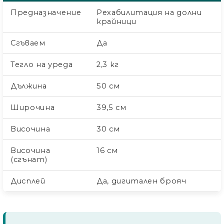
Предназначение
Рехабилитация на долни
крайници
Сгъваем
Да
Тегло на уреда
2,3 кг
Дължина
50 см
Широчина
39,5 см
Височина
30 см
Височина
16 см
(сгънат)
Дисплей
Да, дигитален брояч