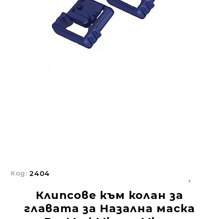
Добрич
Добрич
ул. Отец Паисий 5
0876 514422
Осигуряване На Достъпна Среда
Ортези
Медицинско Оборудване ПОД НАЕМ
Нови Продукти
Грижа За Здравето
Под Наем
Код:
2404
Финансиране
Клипсове към колан за
Състояния
главата за Назална маска