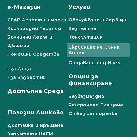
е-Магазин
Услуги
СРАР Апарати и маски
Обслужване и Сервизи
Кислородни Терапии
Безплатна
Болнични Легла и
Консултация
Дюшеци
Скрийнинг на Сънна
Апнея
Помощни Средства
Отдаване под Наем
- за Деца
Опции за
- за Възрастни
Финансиране
Достъпна Среда
Безвъзмездно
Разсрочено Плащане
Полезни Линкове
Отказ от поръчка
Доставка и Връщане
Заплатете НАЕМ