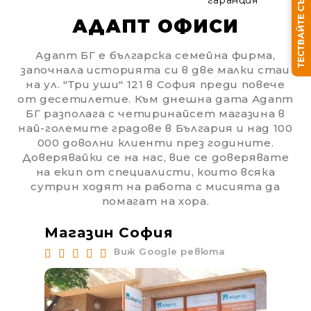
ТЕСТВАЙТЕ СЪНЯ СИ
АДАПТ ОФИСИ
Адапт БГ е българска семейна фирма,
започнала историята си в две малки стаи
на ул. "Три уши" 121 в София преди повече
Ние ще се свържем с вас в рамките на работния 
от десетилетие. Към днешна дата Адапт
БГ разполага с четиринайсет магазина в
най-големите градове в България и над 100
000 доволни клиенти през годините.
Доверявайки се на нас, вие се доверявате
на екип от специалисти, които всяка
сутрин ходят на работа с мисията да
помагат на хора.
Магазин София
Ма
Виж Google ревюта