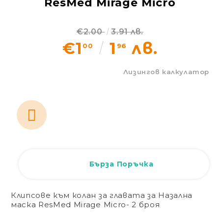
ResMed Mirage Micro
Статии
€2.00
3.91 лв.
Контакти
€1
1
лв.
00
96
EUR
BG
Лизингов калкулатор
EN
Вход
Регистрация
BG
Бърза Поръчка
Клипсове към колан за главата за Назална
маска ResMed Mirage Micro- 2 броя