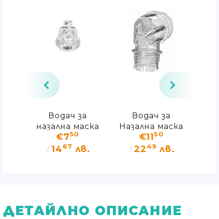
УМ
Водач за
Водач за
Въ
ижа
назална маска
Назална маска
с
8
50
50
€7
€11
€4
P
ResMed Mirage
ResMed Mirage
Наз
67
49
не"
SoftGel
SoftGel
Res
в.
14
лв.
22
лв.
0
в.
ДЕТАЙЛНО ОПИСАНИЕ