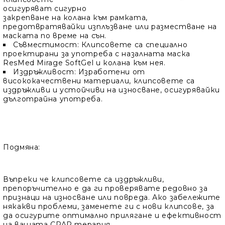
осигуряват сигурно
закрепване на колана към рамката,
предотвратявайки изплъзване или разместване на
маската по време на сън.
Съвместимост: Клипсовете са специално
проектирани за употреба с назалната маска
ResMed Mirage SoftGel и колана към нея.
Издръжливост: Изработени от
висококачествени материали, клипсовете са
издръжливи и устойчиви на износване, осигурявайки
дълготрайна употреба.
Подмяна:
Въпреки че клипсовете са издръжливи,
препоръчително е да ги проверявате редовно за
признаци на износване или повреда. Ако забележите
някакви проблеми, заменете ги с нови клипсове, за
да осигурите оптимално прилягане и ефективност
на вашата CPAP терапия.