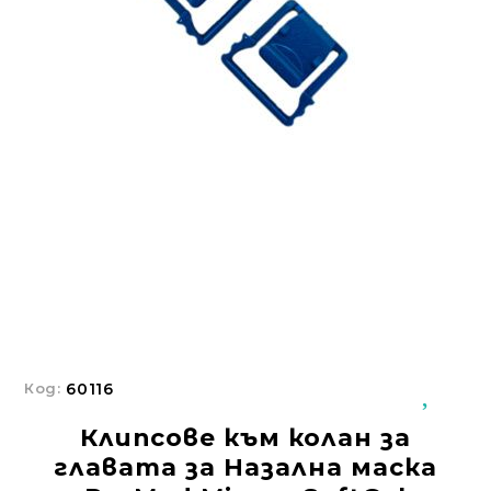
Добрич
Добрич
ул. Отец Паисий 5
0876 514422
Осигуряване На Достъпна Среда
Ортези
Медицинско Оборудване ПОД НАЕМ
Нови Продукти
Грижа За Здравето
Под Наем
Код:
60116
Финансиране
Клипсове към колан за
Състояния
главата за Назална маска