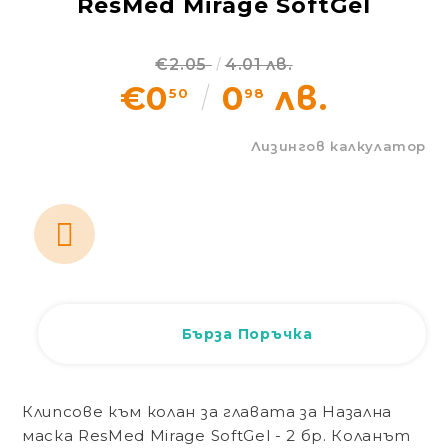
ResMed Mirage SoftGel
Статии
€2.05
4.01 лв.
Контакти
€0
0
лв.
50
98
EUR
BG
Лизингов калкулатор
EN
Вход
Регистрация
BG
Бърза Поръчка
Клипсове към колан за главата за Назална
маска ResMed Mirage SoftGel - 2 бр. Коланът