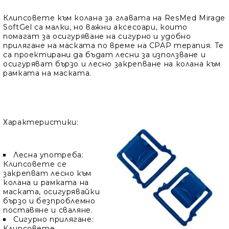
Клипсовете към колана за главата на ResMed Mirage
SoftGel са малки, но важни аксесоари, които
помагат за осигуряване на сигурно и удобно
прилягане на маската по време на CPAP терапия. Те
са проектирани да бъдат лесни за използване и
осигуряват бързо и лесно закрепване на колана към
рамката на маската.
Характеристики:
Лесна употреба:
Клипсовете се
закрепват лесно към
колана и рамката на
маската, осигурявайки
бързо и безпроблемно
поставяне и сваляне.
Сигурно прилягане:
Клипсовете