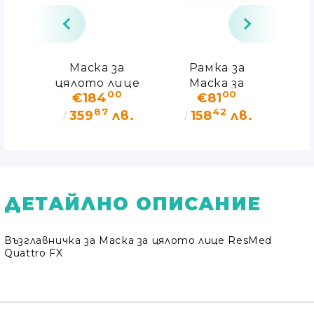
тни
Маска за
Рамка за
С
цялото лице
Маска за
въ
0
00
00
€184
€81
 на
ResMed
цялото лице
з
87
42
т
Quattro FX
ResMed
в.
359
лв.
158
лв.
(S/FH)
Quattro FX
Q
ДЕТАЙЛНО ОПИСАНИЕ
Възглавничка за Маска за цялото лице ResMed
Quattro FX