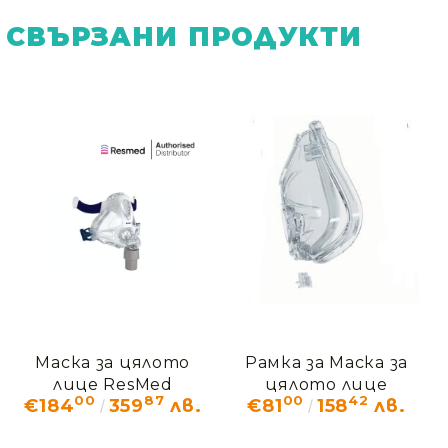
СВЪРЗАНИ ПРОДУКТИ
Маска за цялото
Рамка за Маска за
лице ResMed
цялото лице
00
87
00
42
€184
359
лв.
€81
158
лв.
Quattro FX (S/FH)
ResMed Quattro FX