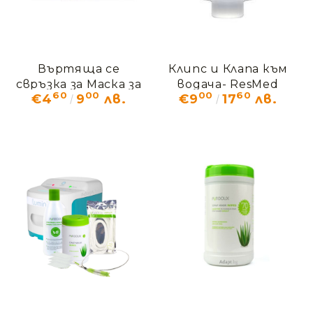
Въртяща се
Клипс и Клапа към
свръзка за Маска за
водача- ResMed
60
00
00
60
€4
9
лв.
€9
17
лв.
цялото лице
Quattro FX
ResMed Quattro FX