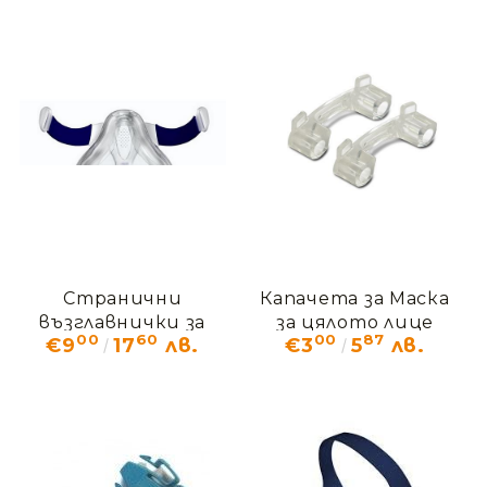
Странични
Капачета за Маска
възглавнички за
за цялото лице
00
60
00
87
€9
17
лв.
€3
5
лв.
Рамка " Спринг"-
ResMed Quattro FX
ResMed Quattro FX