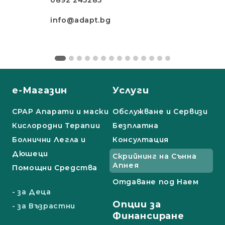
0892 245285
info@adapt.bg
е-Магазин
Услуги
СРАР Апарати и маски
Обслужване и Сервизи
Кислородни Терапии
Безплатна
Болнични Легла и
Консултация
Дюшеци
Скрийнинг на Сънна
Апнея
Помощни Средства
Отдаване под Наем
- за Деца
Опции за
- за Възрастни
Финансиране