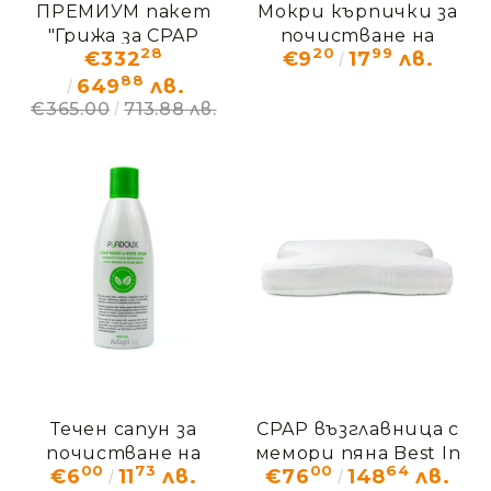
ПРЕМИУМ пакет
Мокри кърпички за
"Грижа за CPAP
почистване на
28
20
99
€332
€9
17
лв.
Оборудване"
CPAP маска
88
649
лв.
€365.00
713.88 лв.
Течен сапун за
CPAP възглавница с
почистване на
мемори пяна Best In
00
73
00
64
€6
11
лв.
€76
148
лв.
CPAP маска и
Rest