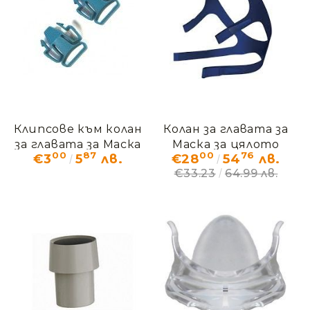
Клипсове към колан
Колан за главата за
за главата за Маска
Маска за цялото
00
87
00
76
€3
5
лв.
€28
54
лв.
за цялото лице
лице ResMed
€33.23
64.99 лв.
ResMed Quattro FX
Quattro FX