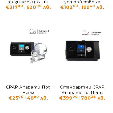
дезинфекция на
устройство за
00
00
00
49
€317
620
лв.
€102
199
лв.
CPAP аксесоари 3B
CPAP / BIPAP
Lumin
апарати и маски
Rescomf
CPAP Апарати Под
Стандартни CPAP
Наем
Апарати на Цени
00
90
00
38
€25
48
лв.
€399
780
лв.
от