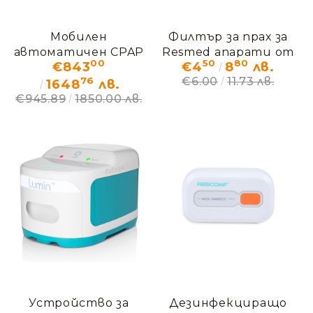
Мобилен
Филтър за прах за
автоматичен CPAP
Resmed апарати от
00
50
80
€843
€4
8
лв.
апарат BMC M1 mini
сериите S9 и
76
€6.00
11.73 лв.
AirSense 10
1648
лв.
€945.89
1850.00 лв.
Устройство за
Дезинфекциращо