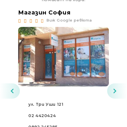
Магазин София
Ма
Виж Google ревюта
ул. Три Уши 121
02 4420424