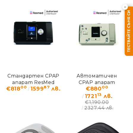
×
ТЕСТВАЙТЕ СЪНЯ СИ
Ние ще се свържем с вас в рамките на работния 
Стандартен CPAP
Автоматичен
апарат ResMed
СРАР апарат
00
87
00
€818
1599
лв.
€880
AirSense 10 Elite
ResMed AirSense 10
13
AutoSet For Her
1721
лв.
€1,190.00
2327.44 лв.