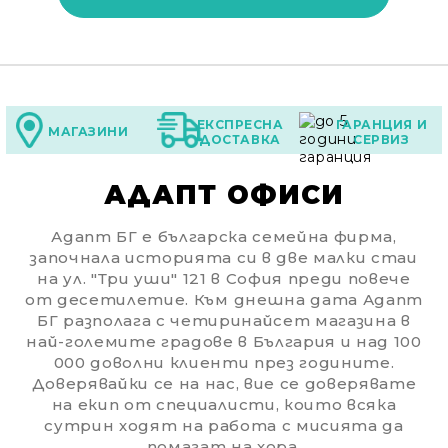
ЕКСПРЕСНА
ГАРАНЦИЯ И
МАГАЗИНИ
ДОСТАВКА
СЕРВИЗ
АДАПТ ОФИСИ
Адапт БГ е българска семейна фирма,
започнала историята си в две малки стаи
на ул. "Три уши" 121 в София преди повече
от десетилетие. Към днешна дата Адапт
БГ разполага с четиринайсет магазина в
най-големите градове в България и над 100
000 доволни клиенти през годините.
Доверявайки се на нас, вие се доверявате
на екип от специалисти, които всяка
сутрин ходят на работа с мисията да
помагат на хора.