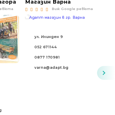
агора
Магазин Варна
Ма
ревюта
Виж Google ревюта
ул. Илинден 9
052 671144
0877 170981
varna@adapt.bg
g