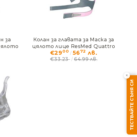
н за
Колан за главата за Маска за
 цялото
цялото лице ResMed Quattro
00
72
€29
56
лв.
ro FX
FX - за Нея
€33.23
64.99 лв.
×
ТЕСТВАЙТЕ СЪНЯ СИ
Ние ще се свържем с вас в рамките на работния д