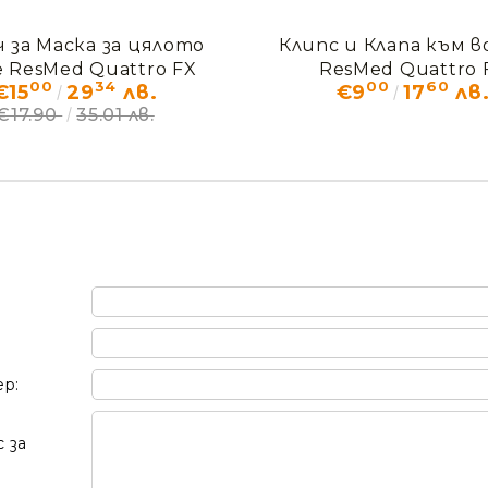
 за Маска за цялото
Клипс и Клапа към в
 ResMed Quattro FX
ResMed Quattro 
00
34
00
60
€15
29
лв.
€9
17
лв
€17.90
35.01 лв.
ер:
 за