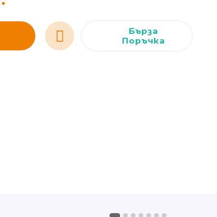
Сливен
Сливен
ул. Добри Чинтулов 3
0877 673606
Добрич
Добрич
ул. Отец Паисий 5
0876 514422
Бърза
Поръчка