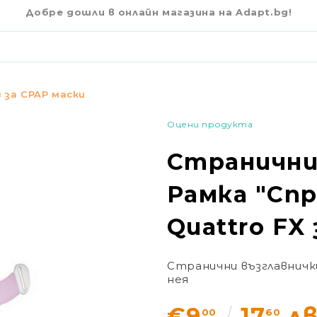
КИ ЗА РАМКА "СПРИНГ"- RESMED QUATTRO FX ЗА НЕ
Добре дошли в онлайн магазина на Adapt.bg!
€
 за CPAP маски
Оцени продукта
Странични
Рамка "Спр
Quattro FX 
Странични възглавнички
нея
€9
17
лв
00
60