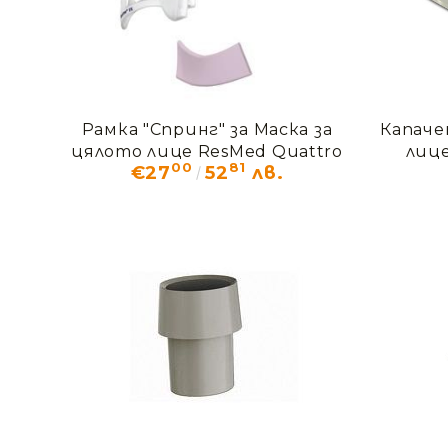
Рамка "Спринг" за Маска за
Капаче
цялото лице ResMed Quattro
лице
00
81
€27
52
лв.
FX за нея