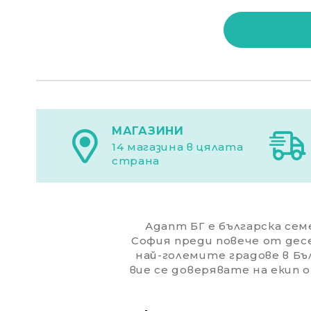
МАГАЗИНИ
14 магазина в цялата
страна
Адапт БГ е българска семе
София преди повече от дес
най-големите градове в Бъл
вие се доверявате на екип 