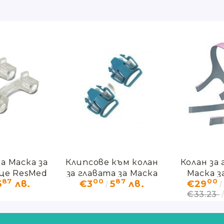
а Маска за
Клипсове към колан
Колан за 
це ResMed
за главата за Маска
Маска з
87
00
87
00
5
лв.
€3
5
лв.
€29
ro FX
за цялото лице
лице ResM
€33.23
ResMed Quattro FX
FX - 