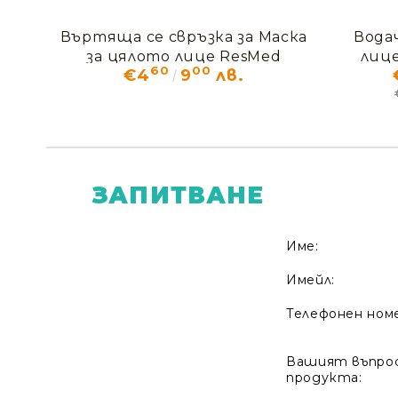
Въртяща се свръзка за Маска
Водач
за цялото лице ResMed
лице
60
00
€4
9
лв.
Quattro FX
ЗАПИТВАНЕ
Име:
Имейл:
Телефонен ном
Вашият въпрос
продукта: