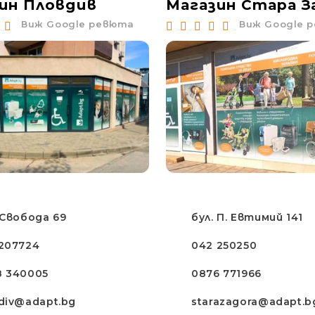
ин Пловдив
Магазин Стара З
Виж Google ревюта
Виж Google 
 Свобода 69
бул. П. Евтимий 141
207724
042 250250
8 340005
0876 771966
div@adapt.bg
starazagora@adapt.b