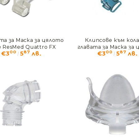
та за Маска за цялото
Клипсове към кола
 ResMed Quattro FX
главата за Маска за
Моят профил
00
87
00
87
€3
5
лв.
€3
5
лв.
лице ResMed Quatt
Вход
Регистрация