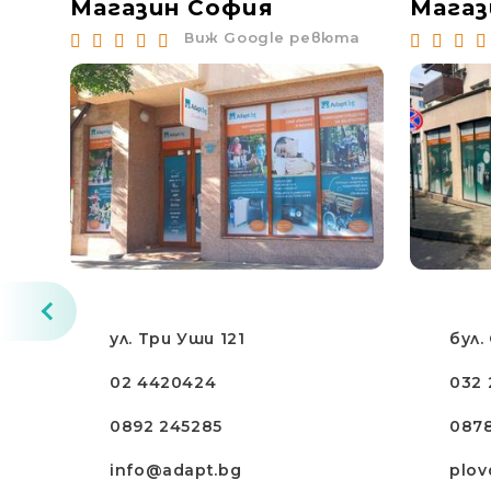
Магазин София
Магаз
юта
Виж Google ревюта
ул. Три Уши 121
бул.
02 4420424
032 
0892 245285
087
info@adapt.bg
plov