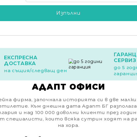
ГАРАНЦ
ЕКСПРЕСНА
СЕРВИЗ
ДОСТАВКА
до 5 го
на същия/следващ ден
гаранци
АДАПТ ОФИСИ
йна фирма, започнала историята си в две малки с
етилетие. Към днешна дата Адапт БГ разполага
гария и над 100 000 доволни клиенти през годин
от специалисти, които всяка сутрин ходят на 
на хора.