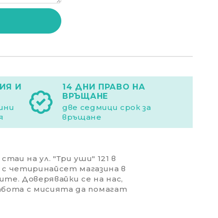
ИЯ И
14 ДНИ ПРАВО НА
ВРЪЩАНЕ
дини
две седмици срок за
я
връщане
таи на ул. "Три уши" 121 в
 с четиринайсет магазина в
ите. Доверявайки се на нас,
работа с мисията да помагат