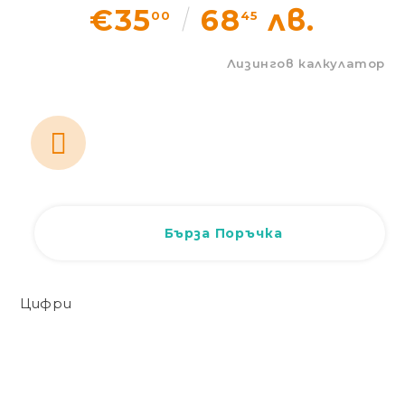
€35
68
лв.
00
45
Статии
Лизингов калкулатор
Контакти
EUR
BG
EN
Вход
Регистрация
BG
Бърза Поръчка
Цифри