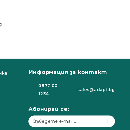
g
Информация за контакт
чка
0877 00
sales@adapt.bg
1234
Абонирай се: