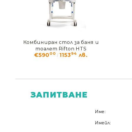
Комбиниран стол за баня и
тоалет Rifton HTS
00
94
€590
1153
лв.
ЗАПИТВАНЕ
Име:
Имейл: