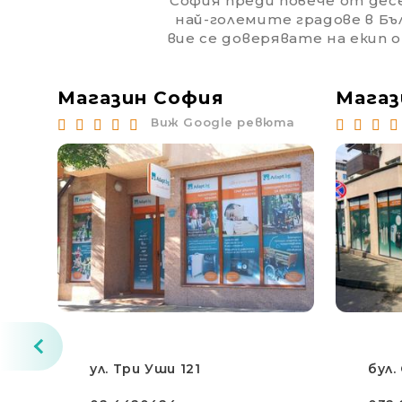
София преди повече от дес
най-големите градове в Бъл
вие се доверявате на екип 
Магазин София
Магаз
юта
Виж Google ревюта
ул. Три Уши 121
бул.