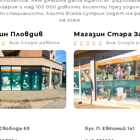
етилетие. Към днешна дата Адапт БГ разполага
гария и над 100 000 доволни клиенти през годин
от специалисти, които всяка сутрин ходят на 
на хора.
ин Пловдив
Магазин Стара З
Виж Google ревюта
Виж Google 
 Свобода 69
бул. П. Евтимий 141