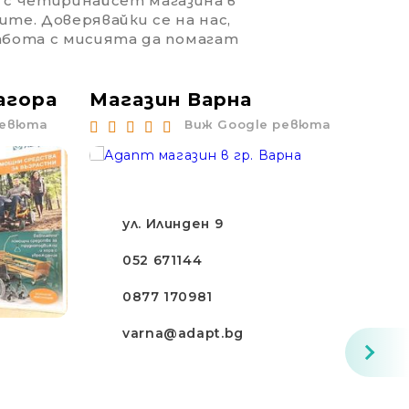
 с четиринайсет магазина в
ите. Доверявайки се на нас,
работа с мисията да помагат
агора
Магазин Варна
Ма
ревюта
Виж Google ревюта
ул. Илинден 9
052 671144
0877 170981
varna@adapt.bg