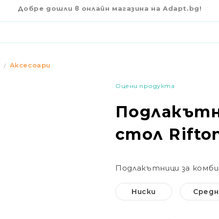
€92
03
 RIFTON HTS
Добре дошли в онлайн магазина на Adapt.bg!
Аксесоари
Оцени продукта
Подлакътн
стол Rifto
Подлакътници за комби
Ниски
Средн