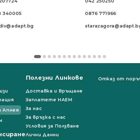
207724
042 250250
8 340005
0876 771966
div@adapt.bg
starazagora@adapt.b
Полезни Линкове
Отказ от поръ
изи
Доставка и Връщане
тация
Заплатете НАЕМ
За нас
а Апнея
За връзка с нас
м
Условия за Ползване
нсиране
Лични Данни