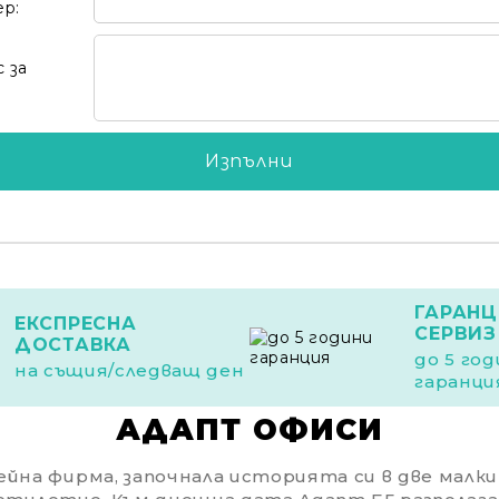
ер:
 за
ГАРАНЦ
ЕКСПРЕСНА
СЕРВИЗ
ДОСТАВКА
до 5 го
на същия/следващ ден
гаранци
АДАПТ ОФИСИ
йна фирма, започнала историята си в две малки с