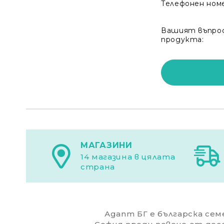
Телефонен ном
Вашият въпрос
продукта:
МАГАЗИНИ
14 магазина в цялата
страна
Адапт БГ е българска семе