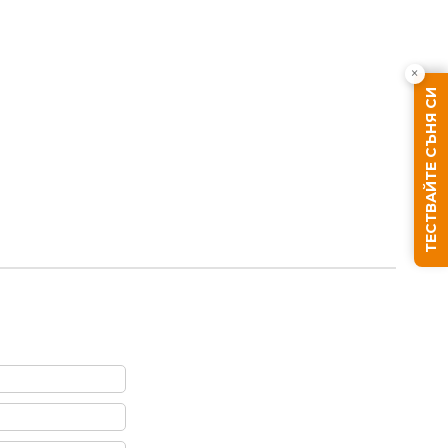
×
ТЕСТВАЙТЕ СЪНЯ СИ
Ние ще се свържем с вас в рамките на работния д