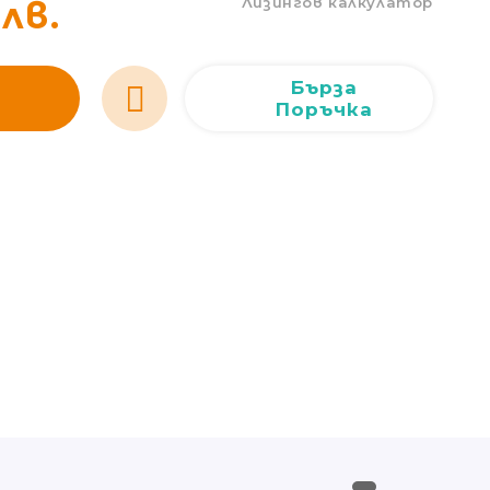
Лизингов калкулатор
лв.
Сливен
Сливен
ул. Добри Чинтулов 3
0877 673606
Добрич
Добрич
ул. Отец Паисий 5
0876 514422
Бърза
Поръчка