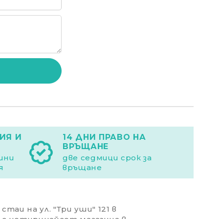
ИЯ И
14 ДНИ ПРАВО НА
ВРЪЩАНЕ
дини
две седмици срок за
я
връщане
таи на ул. "Три уши" 121 в