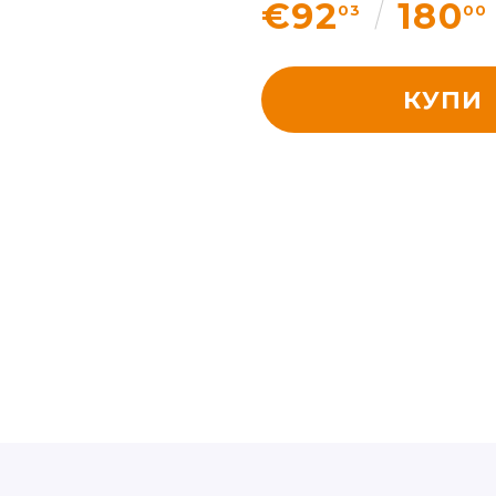
€92
180
03
00
КУПИ