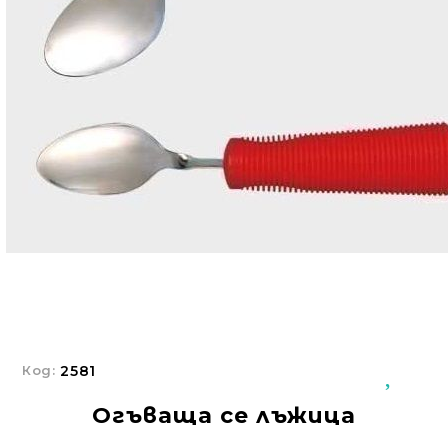
Добрич
Добрич
ул. Отец Паисий 5
0876 514422
Осигуряване На Достъпна Среда
Ортези
Медицинско Оборудване ПОД НАЕМ
Нови Продукти
Грижа За Здравето
Под Наем
Финансиране
Код:
2581
Огъваща се лъжица
Състояния