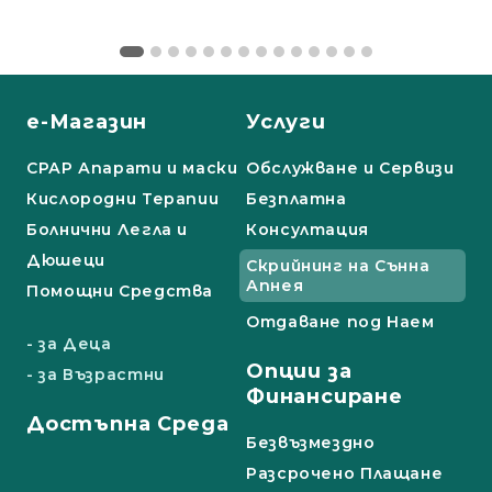
е-Магазин
Услуги
СРАР Апарати и маски
Обслужване и Сервизи
Кислородни Терапии
Безплатна
Болнични Легла и
Консултация
Дюшеци
Скрийнинг на Сънна
Апнея
Помощни Средства
Отдаване под Наем
- за Деца
Опции за
- за Възрастни
Финансиране
Достъпна Среда
Безвъзмездно
Разсрочено Плащане