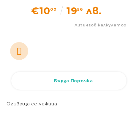
Статии
€10
19
лв.
00
56
Контакти
Лизингов калкулатор
EUR
BG
EN
Вход
Регистрация
BG
Бърза Поръчка
Огъваща се лъжица