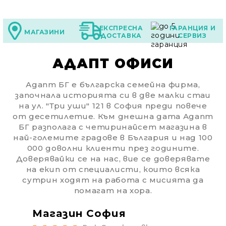
ЕКСПРЕСНА
ГАРАНЦИЯ И
МАГАЗИНИ
ДОСТАВКА
СЕРВИЗ
АДАПТ ОФИСИ
Адапт БГ е българска семейна фирма,
Ние ще се свържем с вас в рамките на работния 
започнала историята си в две малки стаи
на ул. "Три уши" 121 в София преди повече
от десетилетие. Към днешна дата Адапт
БГ разполага с четиринайсет магазина в
най-големите градове в България и над 100
000 доволни клиенти през годините.
Доверявайки се на нас, вие се доверявате
на екип от специалисти, които всяка
сутрин ходят на работа с мисията да
помагат на хора.
Магазин София
Ма