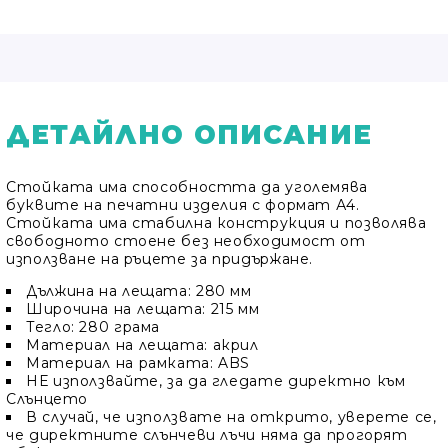
ДЕТАЙЛНО ОПИСАНИЕ
Стойката има способността да уголемява
буквите на печатни изделия с формат А4.
Стойката има стабилна конструкция и позволява
свободното стоене без необходимост от
използване на ръцете за придържане.
Дължина на лещата: 280 мм
Широчина на лещата: 215 мм
Тегло: 280 грама
Материал на лещата: акрил
Материал на рамката: ABS
НЕ използвайте, за да гледате директно към
Слънцето
В случай, че използвате на открито, уверете се,
че директните слънчеви лъчи няма да прогорят