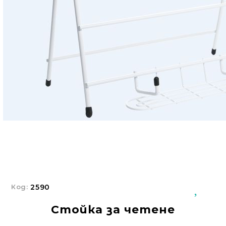
Добрич
Добрич
ул. Отец Паисий 5
0876 514422
Осигуряване На Достъпна Среда
Ортези
Медицинско Оборудване ПОД НАЕМ
Нови Продукти
Грижа За Здравето
Под Наем
Финансиране
Код:
2590
Стойка за четене
Състояния