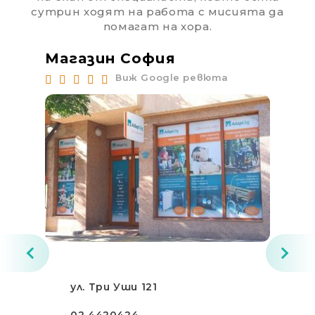
сутрин ходят на работа с мисията да
помагат на хора.
Магазин София
Ма
Виж Google ревюта
ул. Три Уши 121
02 4420424