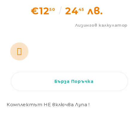
Статии
€12
24
лв.
50
45
Контакти
Лизингов калкулатор
EUR
BG
EN
Вход
Регистрация
BG
Бърза Поръчка
Комплектът НЕ включва Лупа !