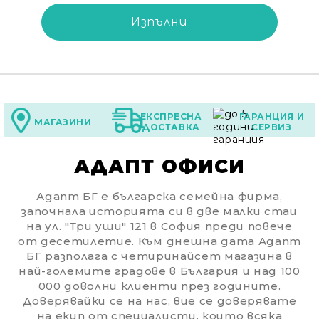
ЕКСПРЕСНА
ГАРАНЦИЯ И
МАГАЗИНИ
ДОСТАВКА
СЕРВИЗ
Ние ще се свържем с вас в рамките на работния 
АДАПТ ОФИСИ
Адапт БГ е българска семейна фирма,
започнала историята си в две малки стаи
на ул. "Три уши" 121 в София преди повече
от десетилетие. Към днешна дата Адапт
БГ разполага с четиринайсет магазина в
най-големите градове в България и над 100
000 доволни клиенти през годините.
Доверявайки се на нас, вие се доверявате
на екип от специалисти, които всяка