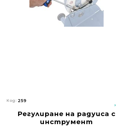
Добрич
Добрич
ул. Отец Паисий 5
0876 514422
Осигуряване На Достъпна Среда
Ортези
Медицинско Оборудване ПОД НАЕМ
Нови Продукти
Грижа За Здравето
Под Наем
Код:
259
Финансиране
Регулиране на радуиса с
инструмент
Състояния