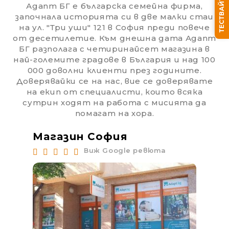
Адапт БГ е българска семейна фирма,
започнала историята си в две малки стаи
на ул. "Три уши" 121 в София преди повече
от десетилетие. Към днешна дата Адапт
Ние ще се свържем с вас в рамките на работния 
БГ разполага с четиринайсет магазина в
най-големите градове в България и над 100
000 доволни клиенти през годините.
Доверявайки се на нас, вие се доверявате
на екип от специалисти, които всяка
сутрин ходят на работа с мисията да
помагат на хора.
Магазин София
Ма
Виж Google ревюта