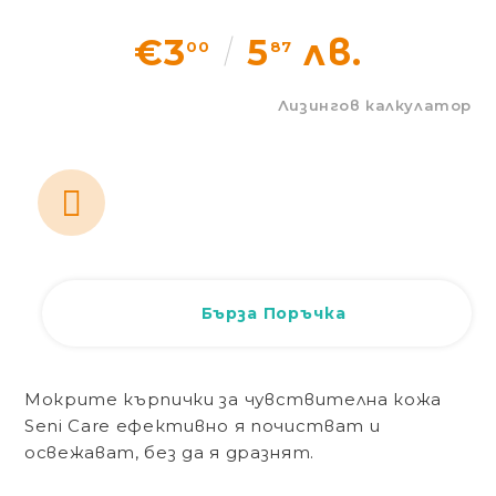
Статии
€3
5
лв.
00
87
Контакти
Лизингов калкулатор
EUR
BG
EN
Вход
Регистрация
BG
Бърза Поръчка
Мокрите кърпички за чувствителна кожа
Seni Care ефективно я почистват и
освежават, без да я дразнят.