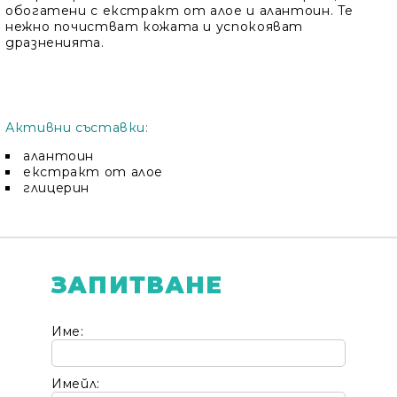
обогатени с екстракт от алое и алантоин. Те
нежно почистват кожата и успокояват
дразненията.
Активни съставки:
алантоин
екстракт от алое
глицерин
ЗАПИТВАНЕ
Име:
Имейл: