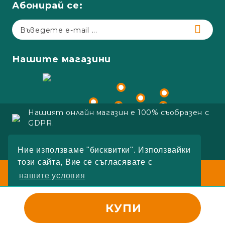
Абонирай се:
Нашите магазини
Нашият онлайн магазин е 100% съобразен с
GDPR.
Copyright 2023 Adapt.bg
Ние използваме "бисквитки". Използвайки
Онлайн магазин от SELITON
този сайта, Вие се съгласявате с
Работно време:
нашите условия
Пон.-Пет.:
09:00 - 18:00
Събота:
10:00 - 16:00
РАЗБРАХ
КУПИ
Неделя:
Почивен ден