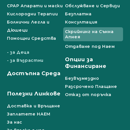
СРАР Апарати и маски
Обслужване и Сервизи
Кислородни Терапии
Безплатна
Болнични Легла и
Консултация
Дюшеци
Скрийнинг на Сънна
Апнея
Помощни Средства
Отдаване под Наем
- за Деца
Опции за
- за Възрастни
Финансиране
Достъпна Среда
Безвъзмездно
Разсрочено Плащане
Полезни Линкове
Отказ от поръчка
Доставка и Връщане
Заплатете НАЕМ
За нас