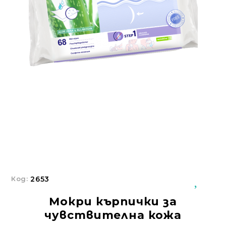
Добрич
Добрич
ул. Отец Паисий 5
0876 514422
Осигуряване На Достъпна Среда
Ортези
Медицинско Оборудване ПОД НАЕМ
Нови Продукти
Грижа За Здравето
Под Наем
Код:
2653
Финансиране
Мокри кърпички за
Състояния
чувствителна кожа