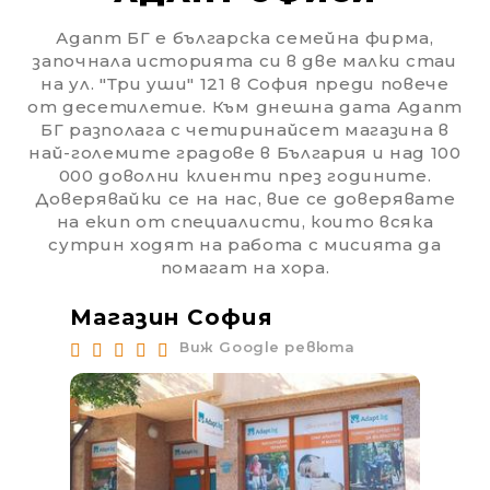
Адапт БГ е българска семейна фирма,
започнала историята си в две малки стаи
на ул. "Три уши" 121 в София преди повече
от десетилетие. Към днешна дата Адапт
БГ разполага с четиринайсет магазина в
най-големите градове в България и над 100
000 доволни клиенти през годините.
Доверявайки се на нас, вие се доверявате
на екип от специалисти, които всяка
сутрин ходят на работа с мисията да
помагат на хора.
Магазин София
Ма
Виж Google ревюта