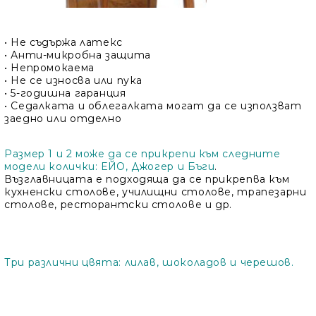
• Не съдържа латекс
• Анти-микробна защита
• Непромокаема
• Не се износва или пука
• 5-годишна гаранция
• Седалката и облегалката могат да се използват
заедно или отделно
Размер 1 и 2 може да се прикрепи към следните
модели колички: ЕЙО, Джогер и Бъги
.
Възглавницата е подходяща да се прикрепва към
кухненски столове, училищни столове, трапезарни
столове, ресторантски столове и др.
Три различни цвята: лилав, шоколадов и черешов.