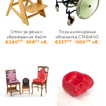
Стол за деца с
Позиционираща
увреждания Хайт
облегалка СТАБИЛО
00
52
00
28
€260
508
лв.
€537
1050
лв.
Райт