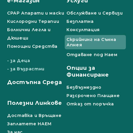
е-Магазин
Услуги
СРАР Апарати и маски
Обслужване и Сервизи
Кислородни Терапии
Безплатна
Болнични Легла и
Консултация
Дюшеци
Скрийнинг на Сънна
Апнея
Помощни Средства
Отдаване под Наем
- за Деца
Опции за
- за Възрастни
Финансиране
Достъпна Среда
Безвъзмездно
Разсрочено Плащане
Полезни Линкове
Отказ от поръчка
Доставка и Връщане
Заплатете НАЕМ
За нас