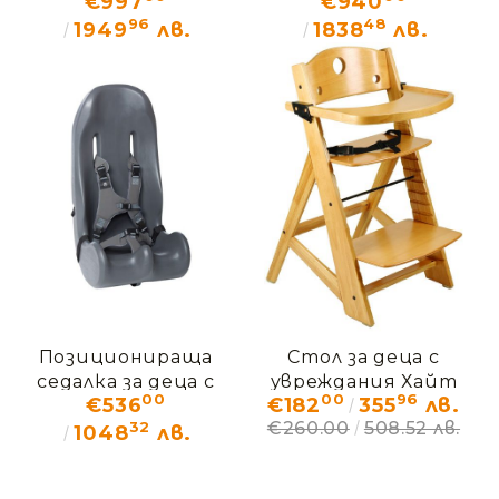
€997
€940
ПЛЮС
ДУО
96
48
1949
лв.
1838
лв.
Позиционираща
Стол за деца с
седалка за деца с
увреждания Хайт
00
00
96
€536
€182
355
лв.
ДЦП и други
Райт – ДЕМО (без
32
€260.00
508.52 лв.
увреждания СИТЕР
кашон)
1048
лв.