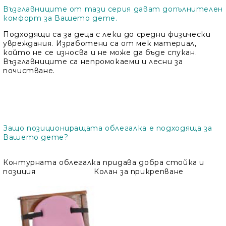
Възглавниците от тази серия дават допълнителен
комфорт за Вашето дете.
Подходящи са за деца с леки до средни физически
увреждания. Изработени са от мек материал,
който не се износва и не може да бъде спукан.
Възглавниците са непромокаеми и лесни за
почистване.
Защо позициониращата облегалка е подходяща за
Вашето дете?
Контурната облегалка придава добра стойка и
позиция Колан за прикрепване