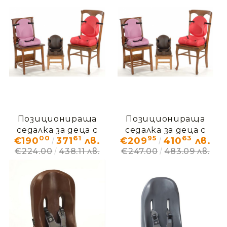
Позиционираща
Позиционираща
седалка за деца с
седалка за деца с
00
61
95
63
€190
371
лв.
€209
410
лв.
ДЦП и увреждания
ДЦП и увреждания
€224.00
438.11 лв.
€247.00
483.09 лв.
Лайнер – ДЕМО (без
Лайнер – ДЕМО (без
кашон)
кашон)