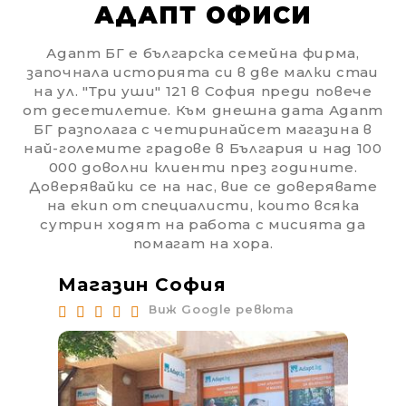
АДАПТ ОФИСИ
Адапт БГ е българска семейна фирма,
започнала историята си в две малки стаи
на ул. "Три уши" 121 в София преди повече
от десетилетие. Към днешна дата Адапт
БГ разполага с четиринайсет магазина в
най-големите градове в България и над 100
000 доволни клиенти през годините.
Доверявайки се на нас, вие се доверявате
на екип от специалисти, които всяка
сутрин ходят на работа с мисията да
помагат на хора.
Магазин София
Ма
Виж Google ревюта