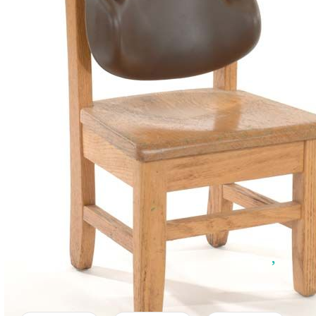
Добрич
Добрич
ул. Отец Паисий 5
0876 514422
Осигуряване На Достъпна Среда
Ортези
Медицинско Оборудване ПОД НАЕМ
Нови Продукти
Грижа За Здравето
Под Наем
Код:
11-8
Финансиране
Позиционираща облегалка за
Състояния
деца с увреждания Лайнер