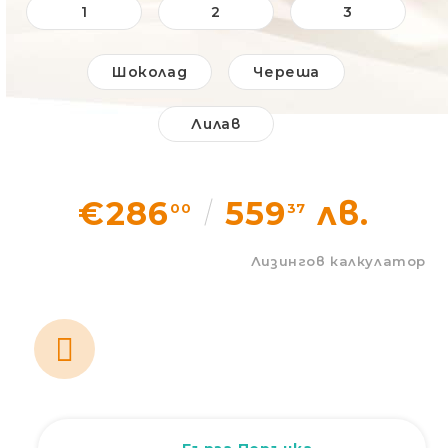
1
2
3
Статии
Шоколад
Череша
Контакти
Лилав
Вход
Регистрация
€286
559
лв.
00
37
Лизингов калкулатор