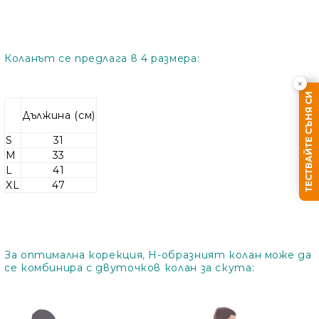
Коланът се предлага в 4 размера:
×
ТЕСТВАЙТЕ СЪНЯ СИ
Дължина (см)
S
31
M
33
L
41
XL
47
Ние ще се свържем с вас в рамките на работния 
За оптимална корекция, Н-образният колан може да
се комбинира с двуточков колан за скута: