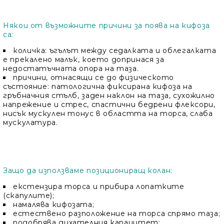
Някои от възможните причини за поява на кифоза
са:
количка
: ъгълът между седалката и облегалката
е прекалено малък, което допринася за
недостатъчната опора на таза.
причини, отнасящи се до
физическото
състояние
: патологична фиксирана кифоза на
гръбначния стълб, заден наклон на таза, сухожилно
напрежение и стрес, спастични бедрени флексори,
нисък мускулен тонус в областта на торса, слаба
мускулатура.
Защо да използваме позициониращ колан:
екстензира торса и прибира лопатките
(скапулите);
намалява кифозата;
естествено разположение на торса спрямо таза;
подобрява дихателния капацитет;