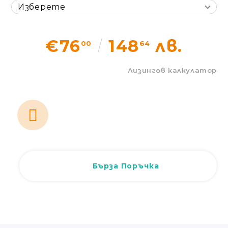
Статии
Контакти
€76
148
лв.
00
64
Лизингов калкулатор
EUR
BG
EN
Вход
Регистрация
BG
Бърза Поръчка