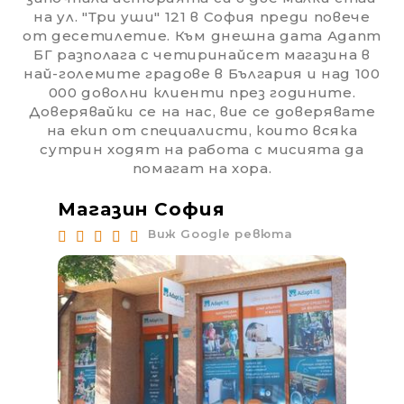
на ул. "Три уши" 121 в София преди повече
от десетилетие. Към днешна дата Адапт
БГ разполага с четиринайсет магазина в
най-големите градове в България и над 100
000 доволни клиенти през годините.
Доверявайки се на нас, вие се доверявате
на екип от специалисти, които всяка
сутрин ходят на работа с мисията да
помагат на хора.
Магазин София
Ма
Виж Google ревюта