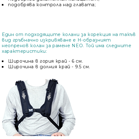
подобрява контрола над главата;
Един от подходящите колани за корекция на такъв
вид гръбначно изкривяване е Н-образният
неопренов колан за рамене NEO. Той има следните
характеристики:
Широчина в гория край - 6 см.
Широчина в долния край - 9.5 см.