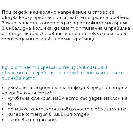
При седеж, най-голямо напрежение и стрес се
оказва върху гръбначния стълб. Ето защо е особено
важно, лицата, които седят продължително време
в инвалидна количка, да имат оптимална и правилна
опора за гърба. Основните опорни повърхности са
три: седалище, гръб и долни крайници.
Едно от често срещаните изкривявания в
областта на гръбначния стълб е кифозата. Тя се
оценява като:
увеличена физиологична кифоза в гръдния отдел
на гръбначния стълб;
лумбална флексия, най-често със заден наклон на
таза;
по-малка контактна повърхност с облегалката;
хиперекстензия в шийния отдел;
неправилно дишане.