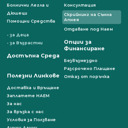
Болнични Легла и
Консултация
Дюшеци
Скрийнинг на Сънна
Апнея
Помощни Средства
Отдаване под Наем
- за Деца
Опции за
- за Възрастни
Финансиране
Достъпна Среда
Безвъзмездно
Разсрочено Плащане
Полезни Линкове
Отказ от поръчка
Доставка и Връщане
Заплатете НАЕМ
За нас
За връзка с нас
Условия за Ползване
Лични Данни