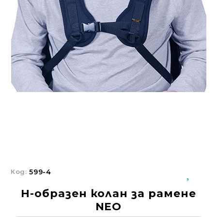
Добрич
Добрич
ул. Отец Паисий 5
0876 514422
Осигуряване На Достъпна Среда
Ортези
Медицинско Оборудване ПОД НАЕМ
Нови Продукти
Грижа За Здравето
Под Наем
Код:
599-4
Финансиране
Н-образен колан за рамене
Състояния
NEO