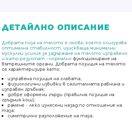
ДЕТАЙЛНО ОПИСАНИЕ
Добрата поза на тялото е онова, което осигурява
оптимална стабилност, изискваща минимални
мускулни усилия за задържане на тялото изправено
и като резултат - нормално
функциониране на
вътрешните органи. Добрата позиция на тялото
се характеризира като:
изправена позиция на главата;
физиологични извивки в сагиталната равнина и
изправен гръбнак;
добре оформени гърди (правилна позиция на
гръдния кош);
рамене - леко изнесени назад по отношение на
таза;
симетрично разположение на таза;