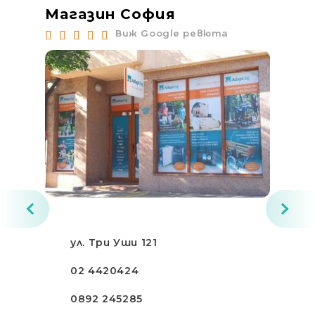
Магазин София
Ма
Виж Google ревюта
ул. Три Уши 121
02 4420424
0892 245285