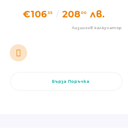
Статии
€106
208
лв.
35
00
Контакти
Лизингов калкулатор
EUR
BG
EN
Вход
Регистрация
BG
Бърза Поръчка