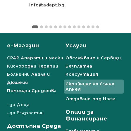
info@adapt.bg
е-Магазин
Услуги
СРАР Апарати и маски
Обслужване и Сервизи
Кислородни Терапии
Безплатна
Болнични Легла и
Консултация
Дюшеци
Скрийнинг на Сънна
Апнея
Помощни Средства
Отдаване под Наем
- за Деца
Опции за
- за Възрастни
Финансиране
Достъпна Среда