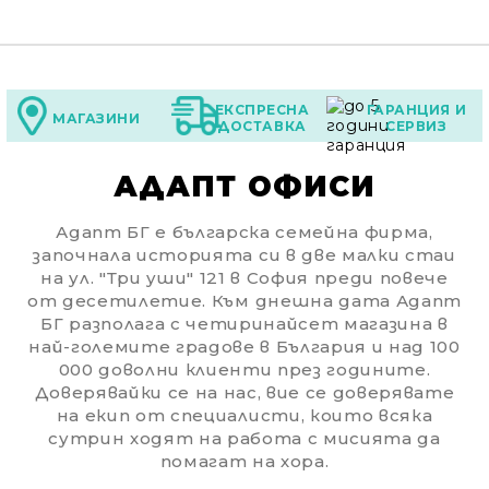
ЕКСПРЕСНА
ГАРАНЦИЯ И
МАГАЗИНИ
ДОСТАВКА
СЕРВИЗ
АДАПТ ОФИСИ
Адапт БГ е българска семейна фирма,
започнала историята си в две малки стаи
на ул. "Три уши" 121 в София преди повече
от десетилетие. Към днешна дата Адапт
БГ разполага с четиринайсет магазина в
най-големите градове в България и над 100
000 доволни клиенти през годините.
Доверявайки се на нас, вие се доверявате
на екип от специалисти, които всяка
сутрин ходят на работа с мисията да
Ние ще се свържем с вас в рамките на работния 
помагат на хора.