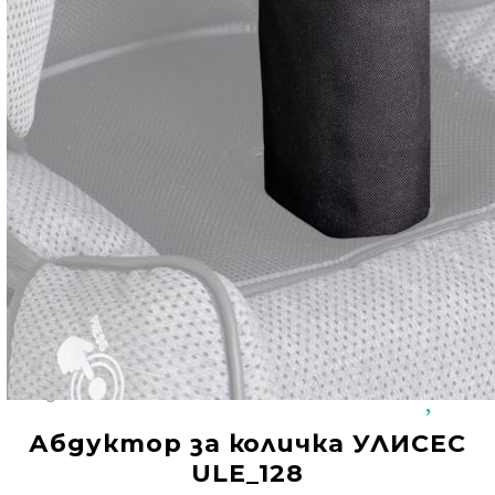
Добрич
Добрич
ул. Отец Паисий 5
0876 514422
Осигуряване На Достъпна Среда
Ортези
Медицинско Оборудване ПОД НАЕМ
Нови Продукти
Грижа За Здравето
Под Наем
Код:
2806
Финансиране
Абдуктор за количка УЛИСЕС
Състояния
ULE_128