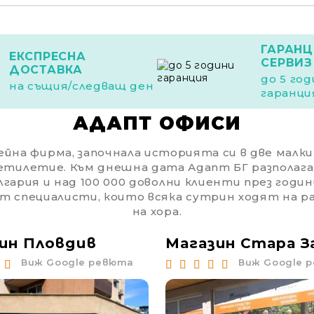
ГАРАНЦ
ЕКСПРЕСНА
СЕРВИЗ
ДОСТАВКА
до 5 го
на същия/следващ ден
гаранци
АДАПТ ОФИСИ
йна фирма, започнала историята си в две малки с
етилетие. Към днешна дата Адапт БГ разполага
гария и над 100 000 доволни клиенти през годин
от специалисти, които всяка сутрин ходят на 
на хора.
ин Пловдив
Магазин Стара З
Виж Google ревюта
Виж Google 