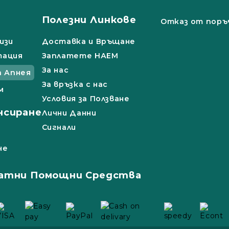
Полезни Линкове
Отказ от поръ
изи
Доставка и Връщане
тация
Заплатете НАЕМ
За нас
а Апнея
За връзка с нас
м
Условия за Ползване
нсиране
Лични Данни
Сигнали
не
атни Помощни Средства