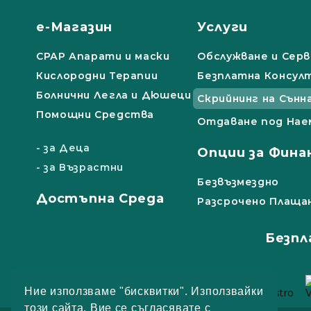
е-Магазин
Услуги
СРАР Апарати и маски
Обслужване и Серв
Кислородни Терапии
Безплатна Консул
Болнични Легла и Дюшеци
Скрийнинг на Сънн
Помощни Средства
Отдаване под Нае
- за Деца
Опции за Фина
- за Възрастни
Безвъзмездно
Достъпна Среда
Разсрочено Плаща
Безпл
Ние използваме "бисквитки". Използвайки
този сайта, Вие се съгласявате с