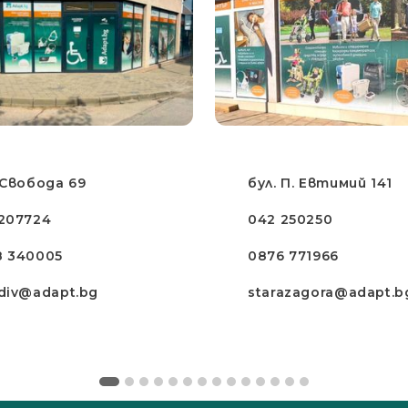
 Свобода 69
бул. П. Евтимий 141
207724
042 250250
8 340005
0876 771966
div@adapt.bg
starazagora@adapt.b