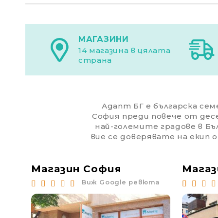
МАГАЗИНИ
14 магазина в цялата
страна
Адапт БГ е българска семе
София преди повече от дес
най-големите градове в Бъл
вие се доверявате на екип 
Магазин София
Магаз
юта
Виж Google ревюта