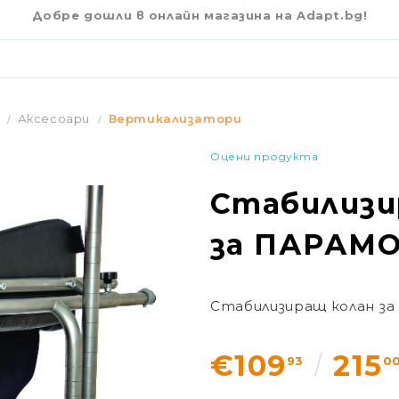
€109
9
 ПАРАМОБИЛ PML_120
Добре дошли в онлайн магазина на Adapt.bg!
Аксесоари
Вертикализатори
Оцени продукта
Стабилизи
за ПАРАМО
Стабилизиращ колан за
€109
215
93
0