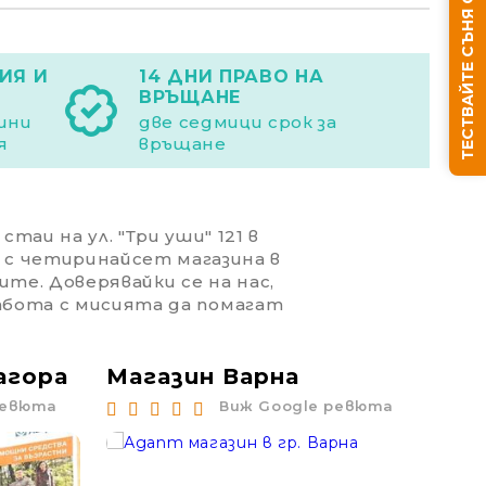
ТЕСТВАЙТЕ СЪНЯ СИ
ИЯ И
14 ДНИ ПРАВО НА
ВРЪЩАНЕ
дини
две седмици срок за
я
връщане
Ние ще се свържем с вас в рамките на работния д
таи на ул. "Три уши" 121 в
 с четиринайсет магазина в
ите. Доверявайки се на нас,
работа с мисията да помагат
агора
Магазин Варна
Ма
ревюта
Виж Google ревюта