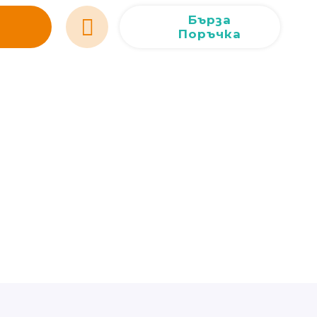
Сливен
Сливен
ул. Добри Чинтулов 3
0877 673606
Бърза
Поръчка
Добрич
Добрич
ул. Отец Паисий 5
0876 514422