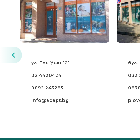
ул. Три Уши 121
бул.
02 4420424
032 
0892 245285
087
info@adapt.bg
plov