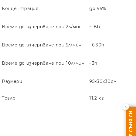
Концентрация
до 95%
Време до изчерпване при 2л/мин
~18h
Време до изчерпване при 5л/мин
~6.30h
Време до изчерпване при 10л/мин
~3h
Размери
95x30x30см
Тегло
11.2 кг
×