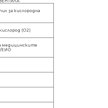
ВЕНТИЛА
ил за кислородна
ислород (
O
2)
а медицинските
2/ЕИО
1