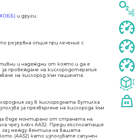
(ХОББ)
и други.
о резервна опция при лечение с
ивни и надеждни от която и да е
 за провеждане на кислородотерапия
ване на кислород към пациента.
Моят профил
Вход
Регистрация
лородния газ в кислородната бутилка
зползва за прехвърляне на кислорода към
 да бъде монтирано от страната на
ла чрез ключ АА32. Преди експлоатация
 газ между вентила на вашата
ото (АА32) като използвате сапунен