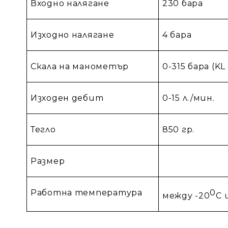
Входно налягане
230 бара
Изходно налягане
4 бара
Скала на манометър
0-315 бара (KL 
Изходен дебит
0-15 л./мин.
Тегло
850 гр.
Размер
Работна температура
0
между -20
С 