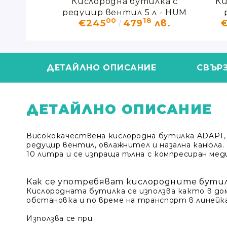
тилка с
Кислородна бутилка с
Ки
тил и
редуцир вентил 5 л - HUM
33
00
18
лв.
€245
479
лв.
.5 л.
ДЕТАЙЛНО ОПИСАНИЕ
СВЪР
ДЕТАЙЛНО ОПИСАНИЕ
Висококачествена кислородна бутилка ADAPT,
редуцир вентил, овлажнител и назална канюла
10 литра и се изпраща пълна с компресиран мед
Как се употребяват кислородните бути
Кислородната бутилка се използва както в дом
обстановка и по време на транспорт в линейка
Използва се при: