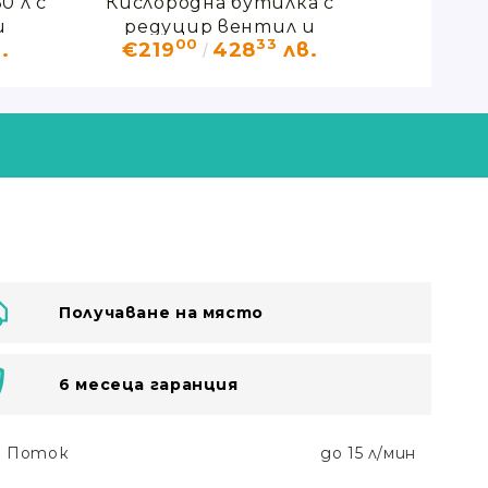
0 л с
Кислородна бутилка с
Кислор
и
редуцир вентил и
редуцир 
00
33
.
€219
428
лв.
€24
овлажнител 7.5 л.
Получаване на място
6 месеца гаранция
Поток
до 15 л/мин