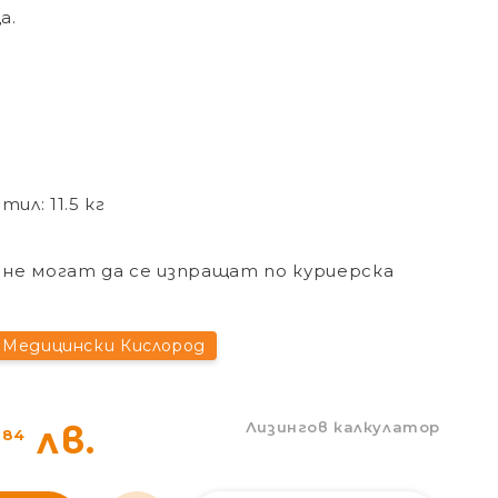
а.
Сливен
Сливен
ул. Добри Чинтулов 3
0877 673606
Добрич
Добрич
ул. Отец Паисий 5
0876 514422
ил: 11.5 кг
не могат да се изпращат по куриерска
Медицински Кислород
Лизингов калкулатор
9
лв.
84