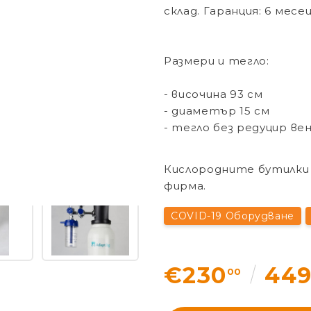
склад. Гаранция: 6 месец
Размери и тегло:
- височина 93 см
- диаметър 15 см
- тегло без редуцир вент
Кислородните бутилки 
фирма.
COVID-19 Оборудване
€230
44
00