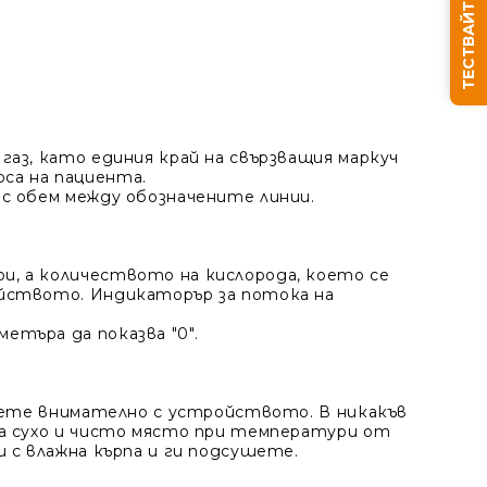
ТЕСТВАЙТЕ СЪНЯ СИ
Ние ще се свържем с вас в рамките на работния д
аз, като единия край на свързващия маркуч
оса на пациента.
с обем между обозначените линии.
и, а количеството на кислорода, което се
ойството. Индикаторър за потока на
етъра да показва "0".
отете внимателно с устройството. В никакъв
на сухо и чисто място при температури от
 с влажна кърпа и ги подсушете.