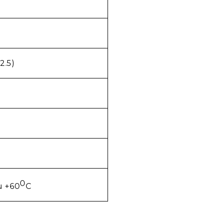
2.5)
0
и +60
С