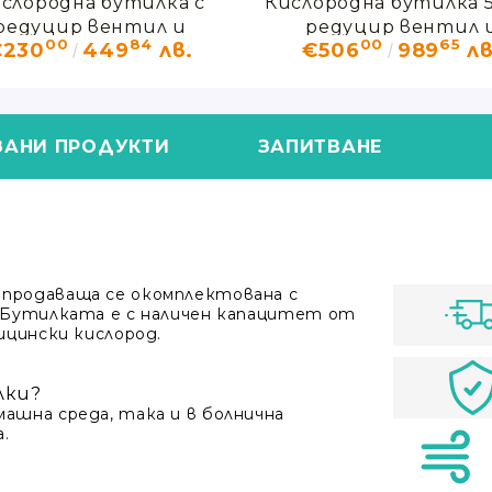
слородна бутилка с
Кислородна бутилка 5
редуцир вентил и
редуцир вентил 
00
84
00
65
€230
449
лв.
€506
989
лв
овлажнител 10л.
овлажнител
ЗАНИ ПРОДУКТИ
ЗАПИТВАНЕ
 продаваща се окомплектована с
. Бутилката е с наличен капацитет от
ицински кислород.
лки?
ашна среда, така и в болнична
.