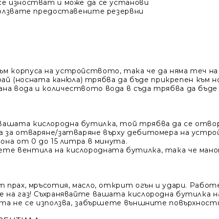
се изностват и може да се установи
зползвате предоставените резервни
 корпуса на устройството, така че да няма теч на г
край (носната канюла) трябва да бъде прикрепен към н
на вода и количеството вода в съда трябва да бъде 
ашата кислородна бутилка, той трябва да се отвор
ла за отваряне/затваряне върху дебитомера на устр
она от 0 до 15 литра в минута.
те вентила на кислородната бутилка, така че маном
от прах, мръсотия, масло, открит огън и удари. Раб
е на газ! Съхранявайте вашата кислородна бутилка 
ата не се използва, забършете външните повърхности