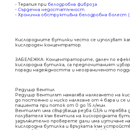
- Терапия при
белодробна фиброза
-
Сърдечна недостатъчност
-
Хронична обструктивна белодробна болест 
Кислородните бутилки често се използват кат
кислороден концентратор.
ЗАБЕЛЕЖКА
:
Концентраторите, далеч по ефект
кислородна бутилка, са предпочитаният избор
поради надеждността и неограниченото подда
Редуцир вентил
Редуцир вентилът намалява налягането на кис
до постоянно и ниско налягане от 4 бара и се и
пациента при поток от 0 до 15 л/мин.
Вентилът има свързваща резба G3/4 и трябва
ползвателя към вентила на кислородната бути
задължително проверете дали има изтичане на
кислородна бутилка и връзката към устройств