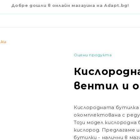
€230
00
ТИЛ И ОВЛАЖНИТЕЛ 10Л.
Добре дошли в онлайн магазина на Adapt.bg!
лки
Оцени продукта
Кислородн
вентил и о
Кислородната бутилка 
окомплектована с редуц
Този модел кислородна 
кислород. Предлагаме и
бутилки - налични в ма