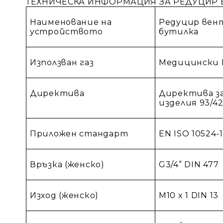
ТЕХНИЧЕСКА ИНФОРМАЦИЯ ЗА РЕДУЦИР 
Наименование на
Редуцир вент
устройството
бутилка
Използван газ
Медицински к
Директива
Директива з
изделия 93/4
Приложен стандарт
EN ISO 10524-
Връзка (женско)
G
3/4”
DIN 477
Изход (женско)
M10 x 1 DIN 13