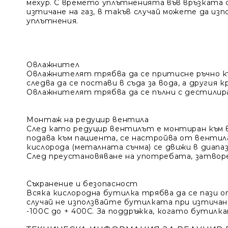
мехур. С времето уплътненията във връзката 
изтичане на газ, в такъв случай можете да и
уплътнения.
Овлажнител
Овлажнителят трябва да се притисне ръчно към
следва да се постави в съда за вода, а другия 
Овлажнителят трябва да се пълни с дестилира
Монтаж на редуцир вентила
След като редуцир вентилът е монтиран към в
подава към пациента, се настройва от венти
кислорода (металната съчма) се движи в диапаз
След преустановяване на употребата, затворе
Съхранение и безопасност
Всяка кислородна бутилка трябва да се пази 
случай не използвайте бутилката при изтичан
-100C до + 400C. За поддръжка, когато бутилк