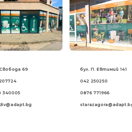
 Свобода 69
бул. П. Евтимий 141
207724
042 250250
8 340005
0876 771966
div@adapt.bg
starazagora@adapt.b