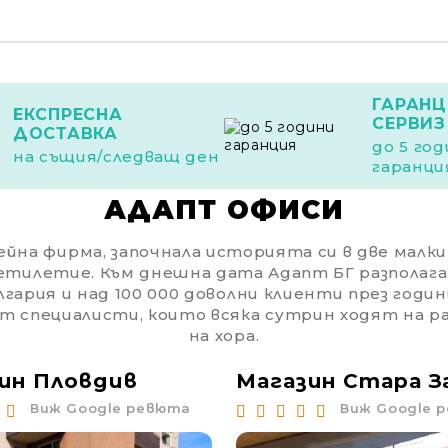
ГАРАНЦ
ЕКСПРЕСНА
СЕРВИЗ
ДОСТАВКА
до 5 го
на същия/следващ ден
гаранци
АДАПТ ОФИСИ
йна фирма, започнала историята си в две малки с
етилетие. Към днешна дата Адапт БГ разполага
гария и над 100 000 доволни клиенти през годин
от специалисти, които всяка сутрин ходят на 
на хора.
ин Пловдив
Магазин Стара З
Виж Google ревюта
Виж Google 