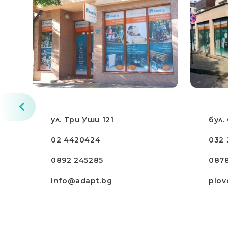
ул. Три Уши 121
бул.
02 4420424
032 
0892 245285
087
info@adapt.bg
plov