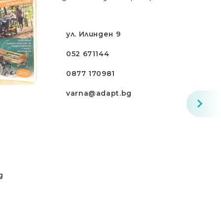
ул. Илинден 9
052 671144
0877 170981
varna@adapt.bg
g