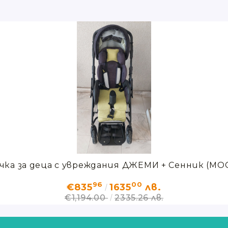
чка за деца с увреждания ДЖЕМИ + Сенник (МО
96
00
€835
1635
лв.
€1,194.00
2335.26 лв.