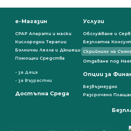
е-Магазин
Услуги
СРАР Апарати и маски
Обслужване и Серв
Кислородни Терапии
Безплатна Консул
Болнични Легла и Дюшеци
Скрийнинг на Сънн
Помощни Средства
Отдаване под Нае
- за Деца
Опции за Фина
- за Възрастни
Безвъзмездно
Достъпна Среда
Разсрочено Плаща
Безпл