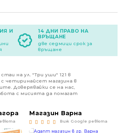
ИЯ И
14 ДНИ ПРАВО НА
ВРЪЩАНЕ
дини
две седмици срок за
я
връщане
таи на ул. "Три уши" 121 в
 с четиринайсет магазина в
ите. Доверявайки се на нас,
работа с мисията да помагат
агора
Магазин Варна
Ма
ревюта
Виж Google ревюта