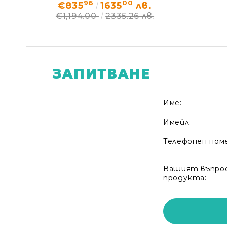
96
00
€835
1635
лв.
€1,194.00
2335.26 лв.
ЗАПИТВАНЕ
Име:
Имейл:
Телефонен ном
Вашият въпрос
продукта: