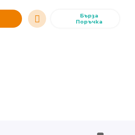
Сливен
Сливен
ул. Добри Чинтулов 3
0877 673606
Добрич
Добрич
ул. Отец Паисий 5
0876 514422
Бърза
Поръчка