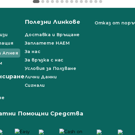
Полезни Линкове
Отказ от поръ
изи
Доставка и Връщане
тация
Заплатете НАЕМ
За нас
а Апнея
За връзка с нас
м
Условия за Ползване
нсиране
Лични Данни
Сигнали
не
атни Помощни Средства