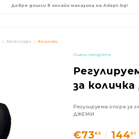
€73
6
ЗА КОЛИЧКА ДЖЕМИ
Добре дошли в онлайн магазина на Adapt.bg!
Аксесоари
Колички
Оцени продукта
Регулируем
за количк
Регулируема опора за г
ДЖЕМИ
€73
144
63
01