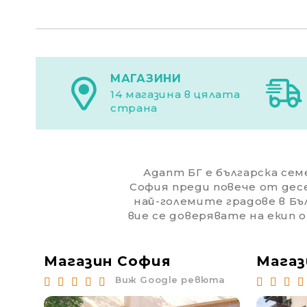
МАГАЗИНИ
14 магазина в цялата
страна
Адапт БГ е българска семе
София преди повече от дес
най-големите градове в Бъл
вие се доверявате на екип 
Магазин София
Магаз
юта
Виж Google ревюта