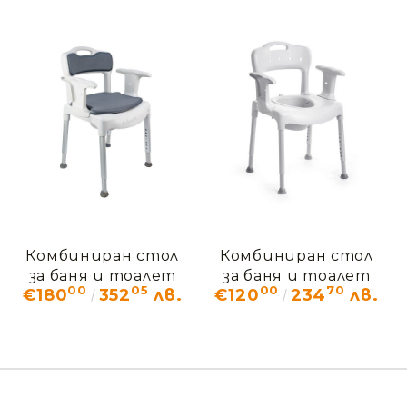
Комбиниран стол
Комбиниран стол
за баня и тоалет
за баня и тоалет
00
05
00
70
€180
352
лв.
€120
234
лв.
Етак Суифт
Етак Суифт
БЕЙСИК