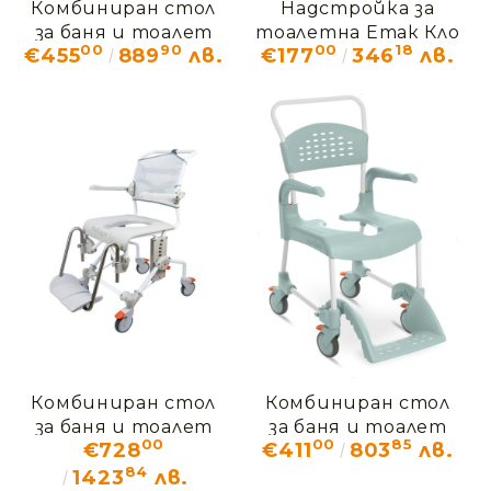
Комбиниран стол
Надстройка за
за баня и тоалет
тоалетна Етак Кло
00
90
00
18
€455
889
лв.
€177
346
лв.
АСТОН
Комбиниран стол
Комбиниран стол
за баня и тоалет
за баня и тоалет
00
00
85
€728
€411
803
лв.
Етак Суифт Мобил
Етак Клийн
84
1423
лв.