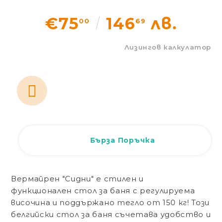
Статии
€75
146
лв.
00
69
Контакти
Лизингов калкулатор
Вход
Регистрация
Бърза Поръчка
Вермайрен "Сидни" е стилен и
функционален стол за баня с регулируема
височина и поддържано тегло от 150 кг! Този
белгийски стол за баня съчетава удобство и