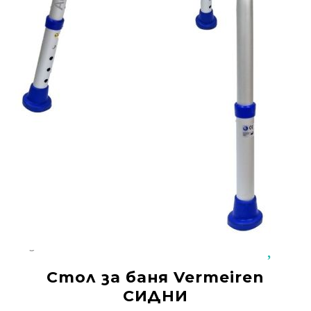
Добрич
Добрич
ул. Отец Паисий 5
0876 514422
Осигуряване На Достъпна Среда
Ортези
Медицинско Оборудване ПОД НАЕМ
Нови Продукти
Грижа За Здравето
Под Наем
Код:
56265
Финансиране
Стол за баня Vermeiren
Състояния
СИДНИ