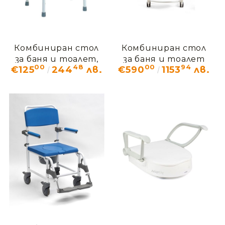
Комбиниран стол
Комбиниран стол
за баня и тоалет,
за баня и тоалет
00
48
00
94
€125
244
лв.
€590
1153
лв.
регулиращ се във
Rifton HTS
височина Vermeiren
СТЕЙСИ