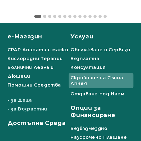
е-Магазин
Услуги
СРАР Апарати и маски
Обслужване и Сервизи
Кислородни Терапии
Безплатна
Болнични Легла и
Консултация
Дюшеци
Скрийнинг на Сънна
Апнея
Помощни Средства
Отдаване под Наем
- за Деца
Опции за
- за Възрастни
Финансиране
Достъпна Среда
Безвъзмездно
Разсрочено Плащане