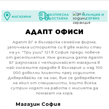
ЕКСПРЕСНА
ГАРАНЦИЯ И
МАГАЗИНИ
ДОСТАВКА
СЕРВИЗ
АДАПТ ОФИСИ
Адапт БГ е българска семейна фирма,
започнала историята си в две малки стаи
на ул. "Три уши" 121 в София преди повече
от десетилетие. Към днешна дата Адапт
БГ разполага с четиринайсет магазина в
най-големите градове в България и над 100
000 доволни клиенти през годините.
Доверявайки се на нас, вие се доверявате
на екип от специалисти, които всяка
сутрин ходят на работа с мисията да
помагат на хора.
Магазин София
Ма