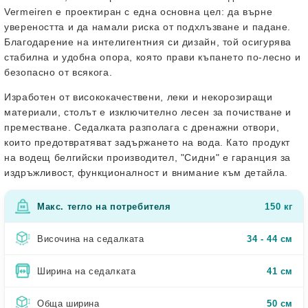
Vermeiren е проектиран с една основна цел: да върне
увереността и да намали риска от подхлъзване и падане.
Благодарение на интелигентния си дизайн, той осигурява
стабилна и удобна опора, която прави къпането по-лесно и
безопасно от всякога.
Изработен от висококачествени, леки и некорозиращи
материали, столът е изключително лесен за почистване и
преместване. Седалката разполага с дренажни отвори,
които предотвратяват задържането на вода. Като продукт
на водещ белгийски производител, "Сидни" е гаранция за
издръжливост, функционалност и внимание към детайла.
Макс. тегло на потребителя
150 кг
Височина на седалката
34 - 44 см
Ширина на седалката
41 см
Обща ширина
50 см