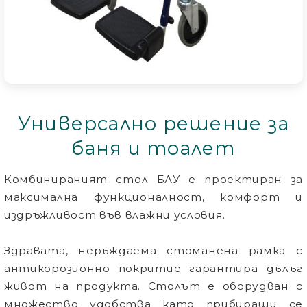
Универсално решение за
баня и тоалет
Комбинираният стол
БЛУ
е проектиран за
максимална функционалност, комфорт и
издръжливост във влажни условия.
Здравата, неръждаема стоманена рамка с
антикорозионно покритие гарантира дълъг
живот на продукта. Столът е оборудван с
множество удобства като прибиращи се