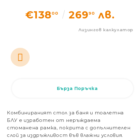
Статии
€138
269
лв.
00
90
Контакти
Лизингов калкулатор
Вход
Регистрация
Бърза Поръчка
Комбинираният стол за баня и тоалетна
БЛУ е изработен от неръждаема
стоманена рамка, покрита с допълнителен
слой за издръжливост във влажни условия.