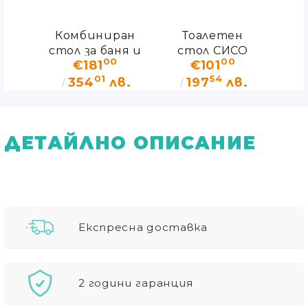
ем
Комбиниран
Тоалетен
Ко
за
стол за баня и
стол СИСО
сто
00
00
€181
€101
 на
тоалет
то
01
54
а
Vermeiren 139B
в.
354
лв.
197
лв.
ДЕТАЙЛНО ОПИСАНИЕ
Експресна доставка
2 години гаранция