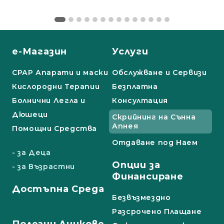
е-Магазин
Услуги
СРАР Апарати и маски
Обслужване и Сервизи
Кислородни Терапии
Безплатна
Болнични Легла и
Консултация
Дюшеци
Скрийнинг на Сънна
Апнея
Помощни Средства
Отдаване под Наем
- за Деца
Опции за
- за Възрастни
Финансиране
Достъпна Среда
Безвъзмездно
Разсрочено Плащане