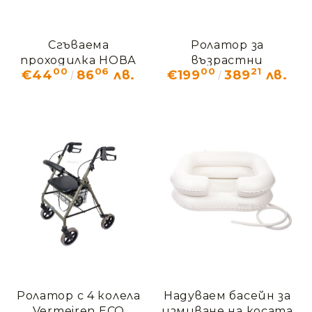
Сгъваема
Ролатор за
проходилка НОВА
възрастни
00
06
00
21
€44
86
лв.
€199
389
лв.
Vermeiren QUADRI
Light
Ролатор с 4 колела
Надуваем басейн за
Vermeiren ECO
измиване на косата