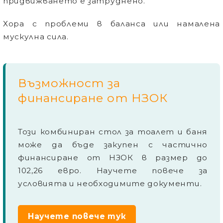
придвижването е затруднено.
Хора с проблеми в баланса или намалена
мускулна сила.
Възможност за
финансиране от НЗОК
Този комбиниран стол за тоалет и баня
може да бъде закупен с частично
финансиране от НЗОК в размер до
102,26
евро. Научете повече за
условията и необходимите документи.
Ние ще се свържем с вас в рамките на работния 
Научете повече тук