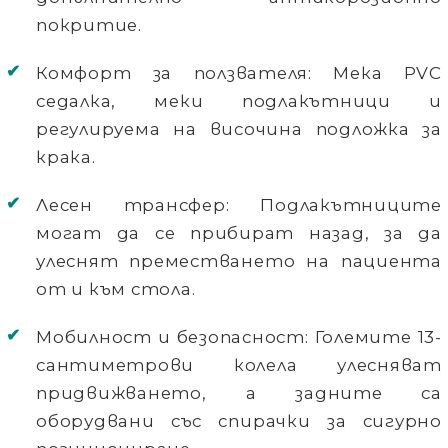
покритие.
Комфорт за ползвателя:
Мека PVC
седалка, меки подлакътници и
регулируема на височина подложка за
крака.
Лесен трансфер:
Подлакътниците
могат да се прибират назад, за да
улеснят преместването на пациента
от и към стола.
Мобилност и безопасност:
Големите 13-
сантиметрови колела улесняват
придвижването, а задните са
оборудвани със спирачки за сигурно