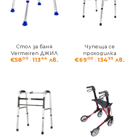
Стол за баня
Чупеща се
Vermeiren ДЖИЛ
проходилка
00
44
00
95
€58
113
лв.
€69
134
лв.
Vermeiren ЛИНА