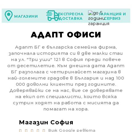
ЕКСПРЕСНА
ГАРАНЦИЯ И
МАГАЗИНИ
ДОСТАВКА
СЕРВИЗ
АДАПТ ОФИСИ
Адапт БГ е българска семейна фирма,
започнала историята си в две малки стаи
на ул. "Три уши" 121 в София преди повече
от десетилетие. Към днешна дата Адапт
БГ разполага с четиринайсет магазина в
най-големите градове в България и над 100
000 доволни клиенти през годините.
Доверявайки се на нас, вие се доверявате
на екип от специалисти, които всяка
сутрин ходят на работа с мисията да
помагат на хора.
Магазин София
Ма
Виж Google ревюта