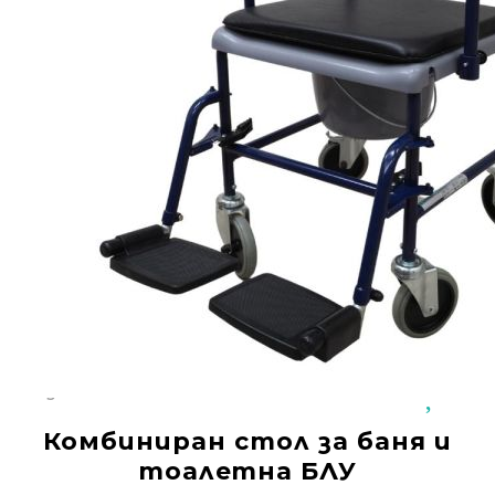
Добрич
Добрич
ул. Отец Паисий 5
0876 514422
Осигуряване На Достъпна Среда
Ортези
Медицинско Оборудване ПОД НАЕМ
Нови Продукти
Грижа За Здравето
Под Наем
Код:
2333
Финансиране
Комбиниран стол за баня и
Състояния
тоалетна БЛУ