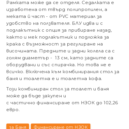
Рамката може да се отделя. Седалката е
изработена от твърд полипропилен, а
меката й част - от PVC материал за
удобство на ползвателя. БЛУ идва и с
подлакътник с опция за прибиране назад,
както и мек подлакътник и подложка за
крака с възможност за регулиране на
височината. Предните и задни колела са с
голям диаметър - 13 см, като задните са
оборудвани и със спирачка. Но това не е
всичко. Включена към комбинирания стол за
баня и тоалетна е и тоалетна кофа.
Този комбиниран стол за тоалет и баня
може да бъде закупен и
с
частично финансиране от НЗОК
до
102,26
евро.
за Баня
Финансиране от НЗОК