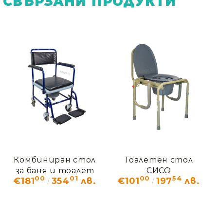
СВЪРЗАНИ ПРОДУКТИ
Комбиниран стол
Тоалетен стол
за баня и тоалет
СИСО
00
01
00
54
€181
354
лв.
€101
197
лв.
Vermeiren 139B