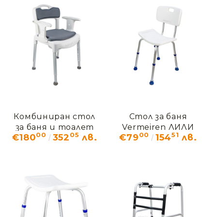
Комбиниран стол
Стол за баня
за баня и тоалет
Vermeiren ЛИЛИ
00
05
00
51
€180
352
лв.
€79
154
лв.
Етак Суифт