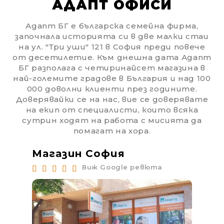
АДАПТ ОФИСИ
Адапт БГ е българска семейна фирма,
започнала историята си в две малки стаи
на ул. "Три уши" 121 в София преди повече
от десетилетие. Към днешна дата Адапт
БГ разполага с четиринайсет магазина в
най-големите градове в България и над 100
000 доволни клиенти през годините.
Доверявайки се на нас, вие се доверявате
на екип от специалисти, които всяка
сутрин ходят на работа с мисията да
помагат на хора.
Магазин София
Ма
Виж Google ревюта