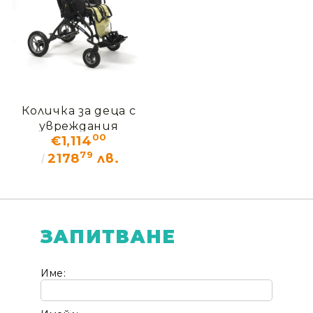
Количка за деца с
увреждания
00
€1,114
ДЖЕМИ NEW
79
2178
лв.
ЗАПИТВАНЕ
Име: