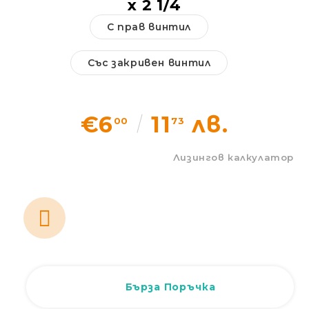
x 2 1/4
Статии
С прав винтил
Контакти
Със закривен винтил
EUR
BG
EN
€6
11
лв.
00
73
Вход
Регистрация
BG
Лизингов калкулатор
Бърза Поръчка