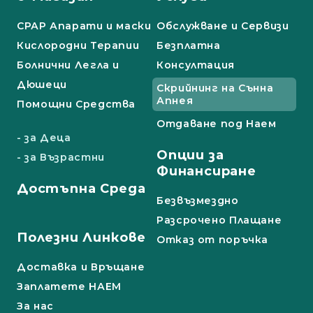
СРАР Апарати и маски
Обслужване и Сервизи
Кислородни Терапии
Безплатна
Болнични Легла и
Консултация
Дюшеци
Скрийнинг на Сънна
Апнея
Помощни Средства
Отдаване под Наем
- за Деца
Опции за
- за Възрастни
Финансиране
Достъпна Среда
Безвъзмездно
Разсрочено Плащане
Полезни Линкове
Отказ от поръчка
Доставка и Връщане
Заплатете НАЕМ
За нас