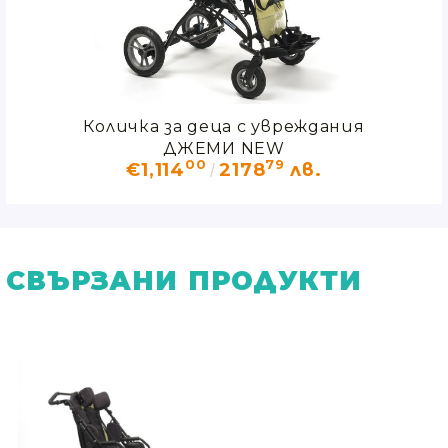
ния
Количка за деца с увреждания
Ко
ДЖЕМИ NEW
00
79
€1,114
2178
лв.
СВЪРЗАНИ ПРОДУКТИ