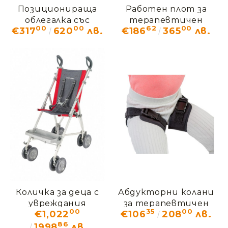
Позиционираща
Работен плот за
облегалка със
терапевтичен
00
00
62
00
€317
620
лв.
€186
365
лв.
странични опори
стол ДЖЪМБО
BodyMap С
SLK_403
Количка за деца с
Абдукторни колани
увреждания
за терапевтичен
00
35
00
€1,022
€106
208
лв.
МАКЛАРЪН
стол ДЖЪМБО
86
SLK_101
1998
лв.