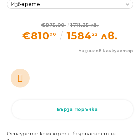
Статии
Контакти
€875.00
1711.35 лв.
€810
1584
лв.
00
22
Вход
Регистрация
Лизингов калкулатор
Бърза Поръчка
Осигурете комфорт и безопасност на