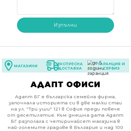
ЕКСПРЕСНА
ГАРАНЦИЯ И
МАГАЗИНИ
ДОСТАВКА
СЕРВИЗ
АДАПТ ОФИСИ
Адапт БГ е българска семейна фирма,
започнала историята си в две малки стаи
на ул. "Три уши" 121 в София преди повече
от десетилетие. Към днешна дата Адапт
БГ разполага с четиринайсет магазина в
най-големите градове в България и над 100