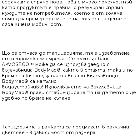
седалката спрямо пода. Това е много полезно, тъй
като продуктът е правилно регулиран спрямо
нуждите на потребителя, което е от голяма
помощ например при миене на косата на дете с
ограничена мобилност.
Що се отнася до тапицерията, тя е изработена
от непромокаема мрежа. Столът за баня
AKVOSEGO™ може да се използва заедно с
възглавница BodyMap® както в стаята, така и по
време на къпане, защото всички възглавници
BodyMap® са напълно
водоустойчиви! Използването на възглавница
BodyMap® прави стабилизирането на детето още
удобно по време на къпане.
Тапицерията и рамката се предлагат в различни
цветове - в зависимост от размера.