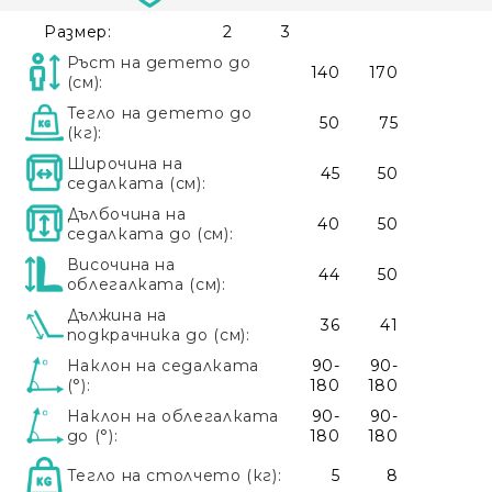
Размер:
2
3
Ръст на детето до
140
170
(см):
Тегло на детето до
50
75
(кг):
Широчина на
45
50
седалката (см):
Дълбочина на
40
50
седалката до (см):
Височина на
44
50
облегалката (см):
Дължина на
36
41
подкрачника до (см):
Наклон на седалката
90-
90-
(°):
180
180
Наклон на облегалката
90-
90-
до (°):
180
180
Тегло на столчето (кг):
5
8