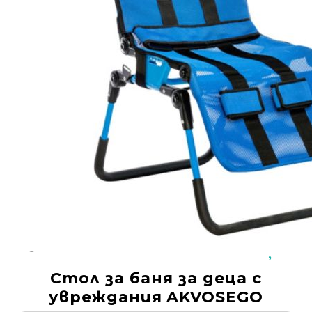
Добрич
Добрич
ул. Отец Паисий 5
0876 514422
Осигуряване На Достъпна Среда
Ортези
Медицинско Оборудване ПОД НАЕМ
Нови Продукти
Грижа За Здравето
Под Наем
Код:
AKS_3
Финансиране
Стол за баня за деца с
Състояния
увреждания AKVOSEGO