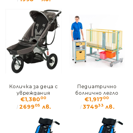
Количка за деца с
Педиатрично
увреждания
болнично легло
00
00
€1,380
€1,917
ДЖОГЕР
"Врабче"
05
33
2699
лв.
3749
лв.