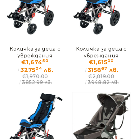
Количка за деца с
Количка за деца с
увреждания
увреждания
50
00
€1,674
€1,615
ОМБРЕЛО – ДЕМО
ОМБРЕЛО – ДЕМО
04
67
(без кашон)
(без кашон)
3275
лв.
3158
лв.
€1,970.00
€2,019.00
3852.99 лв.
3948.82 лв.