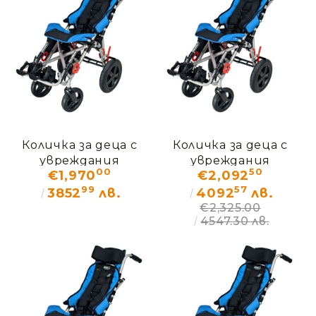
Количка за деца с
Количка за деца с
увреждания
увреждания
00
50
€1,970
€2,092
ОМБРЕЛО
ОМБРЕЛО – ДЕМО
99
57
(без кашон)
3852
лв.
4092
лв.
€2,325.00
4547.30 лв.