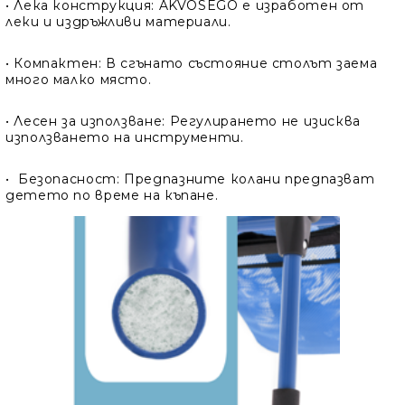
•
Лека конструкция:
AKVOSEGO е изработен от
леки и издръжливи материали.
•
Компактен:
В сгънато състояние столът заема
много малко място.
•
Лесен за използване:
Регулирането не изисква
използването на инструменти.
•
Безопасност:
Предпазните колани предпазват
детето по време на къпане.