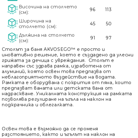
Височина на столчето
96
113
(см):
Широчина на
45
50
столчето (см):
Дължина на столчето
91
97
(см):
Столът за баня AKVOSEGO™ е просто и
иновативно решение, което е създадено да улесни
грижата за дечица с увреждания. Столът е
направен със здрава рамка, изработена от
алуминий, която освен това предпазва от
неблагоприятното въздействие на водата.
Рамката е оборудвана с покрития от пяна, които
предпазват ваната или детската вана от
надраскване. Уникалната конструкция на рамката
позволява регулиране на ъгъла на наклон на
подкрачника и облегалката.
Освен това е възможно да се променя
разстоянието, както и ъгълът на наклон на