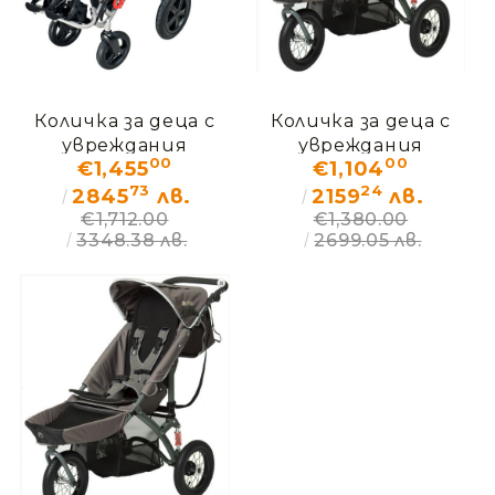
Количка за деца с
Количка за деца с
увреждания
увреждания
00
00
€1,455
€1,104
ОМБРЕЛО – ДЕМО
ДЖОГЕР – ДЕМО
73
24
(без кашон)
(без кашон)
2845
лв.
2159
лв.
€1,712.00
€1,380.00
3348.38 лв.
2699.05 лв.