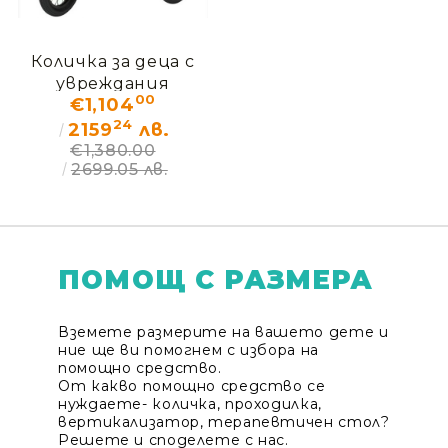
Количка за деца с
увреждания
00
€1,104
ДЖОГЕР – ДЕМО
24
(без кашон)
2159
лв.
€1,380.00
2699.05 лв.
ПОМОЩ С РАЗМЕРА
Вземете размерите на вашето дете и
ние ще ви помогнем с избора на
помощно средство.
От какво помощно средство се
нуждаете- количка, проходилка,
вертикализатор, терапевтичен стол?
Решете и споделете с нас.