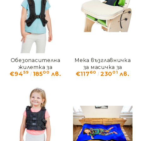
Обезопасителна
Мека възглавничка
жилетка за
за масичка за
59
00
60
01
€94
185
лв.
€117
230
лв.
терапевтичен
терапевтичен
стол ДЖЪМБО
стол ДЖЪМБО
SLK_114
SLK_003