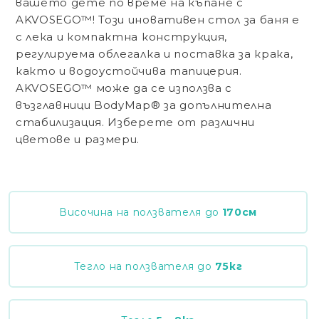
вашето дете по време на къпане с
AKVOSEGO™! Този иновативен стол за баня е
с лека и компактна конструкция,
регулируема облегалка и поставка за крака,
както и водоустойчива тапицерия.
AKVOSEGO™ може да се използва с
възглавници BodyMap® за допълнителна
стабилизация. Изберете от различни
цветове и размери.
Височина на ползвателя до
170
см
Тегло на ползвателя до
75
кг