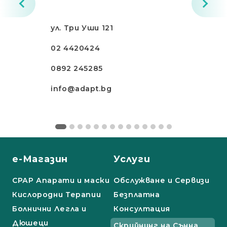
ул. Три Уши 121
02 4420424
0892 245285
info@adapt.bg
е-Магазин
Услуги
СРАР Апарати и маски
Обслужване и Сервизи
Кислородни Терапии
Безплатна
Болнични Легла и
Консултация
Дюшеци
Скрийнинг на Сънна