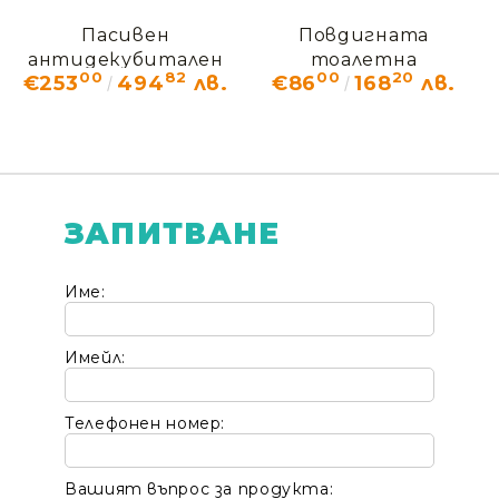
Пасивен
Повдигната
антидекубитален
тоалетна
00
82
00
20
€253
494
лв.
€86
168
лв.
дюшек Систам
надстройка Drive T
Полиплот
SE 150 PLUS
ЗАПИТВАНЕ
Име:
Имейл:
Телефонен номер:
Вашият въпрос за продукта: