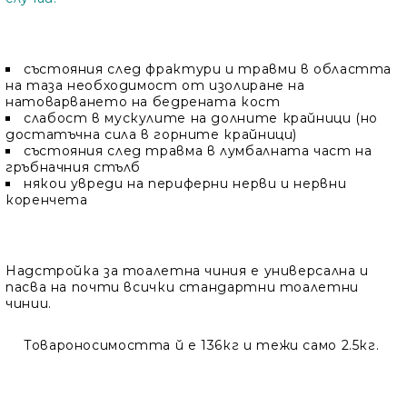
състояния след фрактури и травми в областта
на таза необходимост от изолиране на
натоварването на бедрената кост
слабост в мускулите на долните крайници (но
достатъчна сила в горните крайници)
състояния след травма в лумбалната част на
гръбначния стълб
някои увреди на периферни нерви и нервни
коренчета
Надстройка за тоалетна чиния е универсална и
пасва на почти всички стандартни тоалетни
чинии.
Товароносимостта й е 136кг и тежи само 2.5кг.