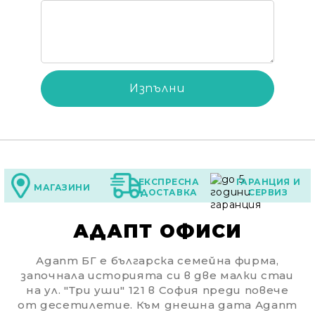
ЕКСПРЕСНА
ГАРАНЦИЯ И
МАГАЗИНИ
ДОСТАВКА
СЕРВИЗ
АДАПТ ОФИСИ
Адапт БГ е българска семейна фирма,
започнала историята си в две малки стаи
на ул. "Три уши" 121 в София преди повече
от десетилетие. Към днешна дата Адапт