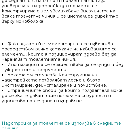
да седнат и станат от тоалетната. Тази
универсална надстройка за тоалетна е
конструирана с цел увеличаване височината на
всяка тоалетна чиния и се инсталира директно
върху моноболока.
Фиксацията й е елементарна и се извършва
посредством ръчно затягане на навиващите се
елементи, които я позиционират здраво без да
нараняват тоалетната чиния.
Инсталацията се осъществява за секунди и без
нуждата от инструменти.
Леката пластмасова конструкция на
надстройката позволяват лесно и бързо
инсталиране, деинсталиране и почистване.
Страничните опори, за които ползвателя може
да се хване дават още по-голяма сигурност и
удобство при сядане и изправяне.
Надстройка за тоалетна се използва в следните
случаи: