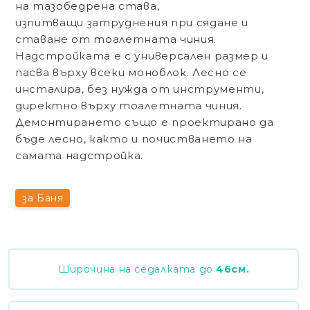
на тазобедрена става,
изпитващи затруднения при сядане и
ставане от тоалетната чиния.
Надстройката е с универсален размер и
пасва върху всеки моноблок. Лесно се
инсталира, без нужда от инструменти,
директно върху тоалетната чиния.
Демонтирането също е проектирано да
бъде лесно, както и почистването на
самата надстройка.
за Баня
Широчина на седалката до
46
см.