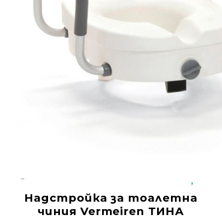
Добрич
Добрич
ул. Отец Паисий 5
0876 514422
Осигуряване На Достъпна Среда
Ортези
Медицинско Оборудване ПОД НАЕМ
Нови Продукти
Грижа За Здравето
Под Наем
Код:
527
Финансиране
Надстройка за тоалетна
Състояния
чиния Vermeiren ТИНА