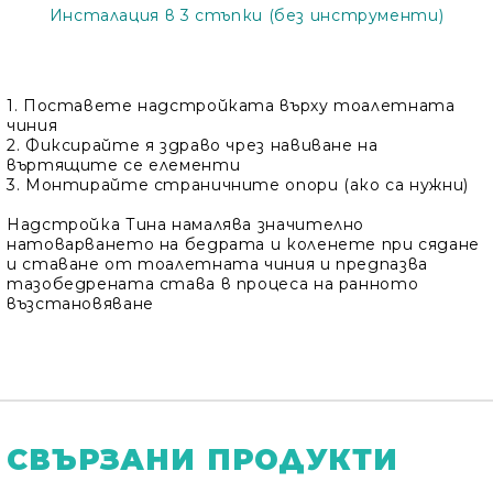
Инсталация в 3 стъпки (без инструменти)
1. Поставете надстройката върху тоалетната
чиния
2. Фиксирайте я здраво чрез навиване на
въртящите се елементи
3. Монтирайте страничните опори (ако са нужни)
Надстройка Тина намалява значително
натоварването на бедрата и коленете при сядане
и ставане от тоалетната чиния и предпазва
тазобедрената става в процеса на ранното
възстановяване
СВЪРЗАНИ ПРОДУКТИ