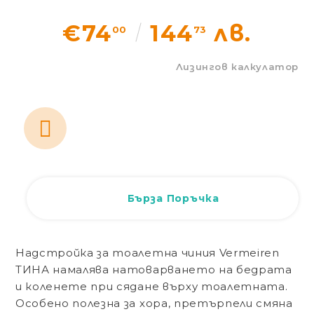
Статии
€74
144
лв.
00
73
Контакти
Лизингов калкулатор
Вход
Регистрация
Бърза Поръчка
Надстройка за тоалетна чиния Vermeiren
ТИНА намалява натоварването на бедрата
и коленете при сядане върху тоалетната.
Особено полезна за хора, претърпели смяна