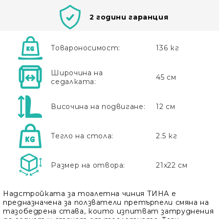
2 години гаранция
Товароносимост:
136 кг
Широчина на
45 см
седалката:
Височина на подвигане:
12 см
Тегло на стола:
2.5 кг
Размер на отвора:
21x22 см
Надстройката за тоалетна чиния ТИНА е
предназначена за ползватели претърпели смяна на
тазобедрена става, които изпитват затруднения