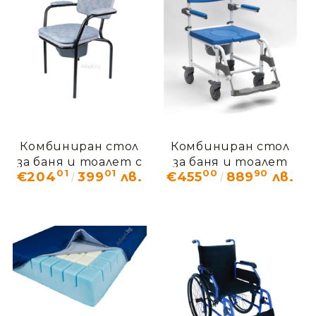
Комбиниран стол
Комбиниран стол
за баня и тоалет с
за баня и тоалет
01
01
00
90
€204
399
лв.
€455
889
лв.
регулируема
АСТОН
височина Vermeiren
9063