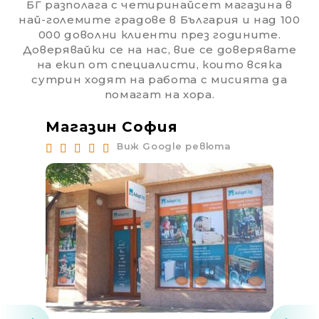
БГ разполага с четиринайсет магазина в
най-големите градове в България и над 100
000 доволни клиенти през годините.
Доверявайки се на нас, вие се доверявате
на екип от специалисти, които всяка
сутрин ходят на работа с мисията да
помагат на хора.
Магазин София
Ма
Виж Google ревюта