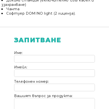
Докинг станция (включително USB кабел и
ззахранване)
Чанта
Софтуер DOMINO light (2 лиценза).
ЗАПИТВАНЕ
Име:
Имейл:
Телефонен номер:
Вашият въпрос за продукта: