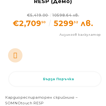
RESP (Демо)
Статии
€5,419.00
10598.64 лв.
Контакти
€2,709
5299
лв.
50
32
EUR
BG
Лизингов калкулатор
EN
Вход
Регистрация
BG
Бърза Поръчка
Кардиореспираторен скрийнинг –
SOMNOtouch RESP