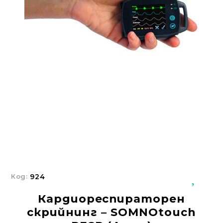
Добрич
Добрич
ул. Отец Паисий 5
0876 514422
Осигуряване На Достъпна Среда
Ортези
Медицинско Оборудване ПОД НАЕМ
Нови Продукти
Грижа За Здравето
Под Наем
Код:
924
Финансиране
Кардиореспираторен
Състояния
скрийнинг – SOMNOtouch