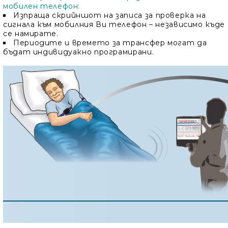
мобилен телефон:
Изпраща скрийншот на записа за проверка на
сигнала към мобилния Ви телефон – независимо къде
се намирате.
Периодите и времето за трансфер могат да
бъдат индивидуакно програмирани.