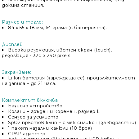
докинг станция.
Размер и тегло:
84 х 55 х 18 мм, 64 грама (с батерията).
Дисплей:
Висока резолюция, цветен екран (touch),
резолюция - 320 x 240 pixels.
Захранване:
Li-lon батерия (зареждаща се), продължителност
на записа – до 21 часа.
Комплектът включва:
Базисно устройство
Колани – гръден и коремен, размер L
Сензор за усилието
SpO2 пръстов клип – с мек силикон (за възрастни)
1 пакет назални канюли (10 броя)
CPAP адаптер