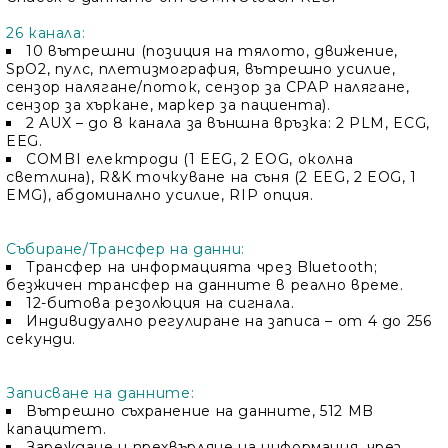
Ние ще се свържем с вас в рамките на работния 
26 канала:
10 вътрешни (позиция на тялото, движение,
SpO2, пулс, плетизмография, вътрешно усилие,
сензор налягане/поток, сензор за CPAP налягане,
сензор за хъркане, маркер за пациента).
2 AUX – до 8 канала за външна връзка: 2 PLM, ECG,
EEG.
COMBI електроди (1 EEG, 2 EOG, околна
светлина), R&K точкуване на съня (2 EEG, 2 EOG, 1
EMG), абдоминално усилие, RIP опция.
Събиране/Трансфер на данни:
Трансфер на информацията чрез Bluetooth;
безжичен трансфер на данните в реално време.
12-битова резолюция на сигнала.
Индивидуално регулиране на записа – от 4 до 256
секунди.
Записване на данните:
Вътрешно съхранение на данните, 512 MB
капацитет.
Зареждане и прехвърляне на информация, чрез