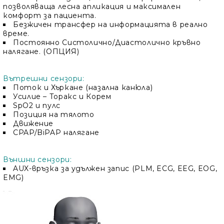
позволяваща лесна апликация и максимален
комфорт за пациента.
Безжичен трансфер на информацията в реално
време.
Постоянно Систолично/Диастолично кръвно
налягане. (ОПЦИЯ)
Вътрешни сензори:
Поток и Хъркане (назална канюла)
Усилие – Торакс и Корем
SpO2 и пулс
Позиция на тялото
Движение
CPAP/BiPAP налягане
Външни сензори:
AUX-връзка за удължен запис (PLM, ECG, EEG, EOG,
EMG)