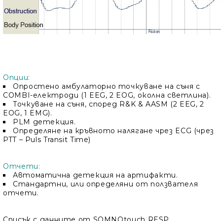
Опции:
Опростено амбулаторно точкуване на съня с
COMBI-електроди (1 EEG, 2 EOG, околна светлина).
Точкуване на съня, според R&K & AASM (2 EEG, 2
EOG, 1 EMG).
PLM детекция.
Определяне на кръвното налягане чрез ECG (чрез
PTT – Puls Transit Time)
Отчети:
Автоматична детекция на артифакти.
Стандартни, или определяни от ползвателя
отчети.
Списък с данните от SOMNOtouch RESP