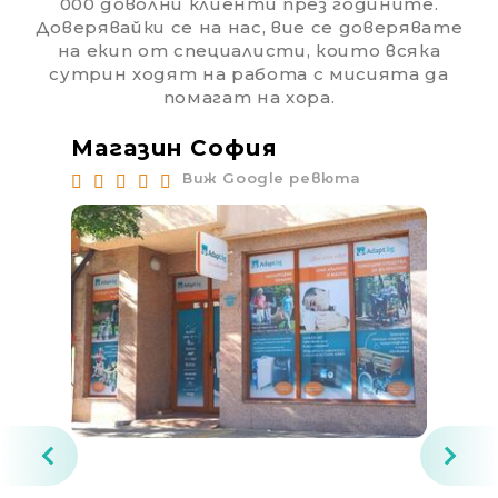
000 доволни клиенти през годините.
Доверявайки се на нас, вие се доверявате
на екип от специалисти, които всяка
сутрин ходят на работа с мисията да
помагат на хора.
Магазин София
Ма
Виж Google ревюта