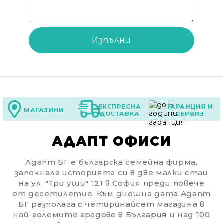
ЕКСПРЕСНА
ГАРАНЦИЯ И
МАГАЗИНИ
ДОСТАВКА
СЕРВИЗ
АДАПТ ОФИСИ
Адапт БГ е българска семейна фирма,
започнала историята си в две малки стаи
на ул. "Три уши" 121 в София преди повече
от десетилетие. Към днешна дата Адапт
БГ разполага с четиринайсет магазина в
най-големите градове в България и над 100