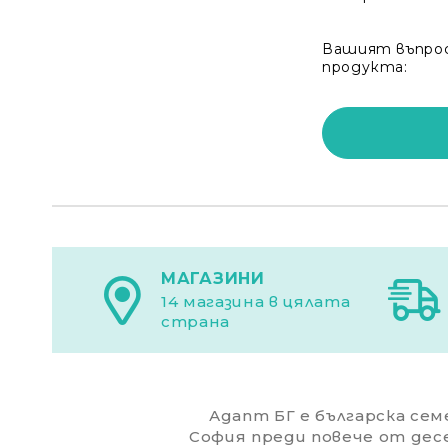
Вашият въпрос
продукта:
МАГАЗИНИ
14 магазина в цялата
страна
Адапт БГ е българска семе
София преди повече от дес