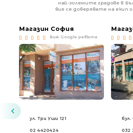
най-големите градове в Бъл
вие се доверявате на екип 
Магазин София
Магаз
юта
Виж Google ревюта
ул. Три Уши 121
бул.
02 4420424
032 