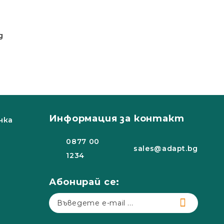
g
Информация за контакт
чка
0877 00
sales@adapt.bg
1234
Абонирай се: