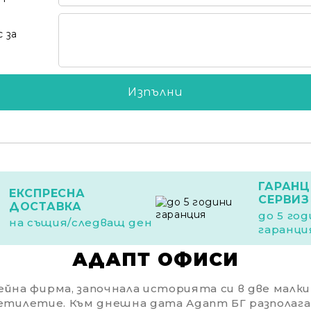
Вход
Регистрация
 за
ГАРАНЦ
ЕКСПРЕСНА
СЕРВИЗ
ДОСТАВКА
до 5 го
на същия/следващ ден
гаранци
АДАПТ ОФИСИ
йна фирма, започнала историята си в две малки с
етилетие. Към днешна дата Адапт БГ разполага