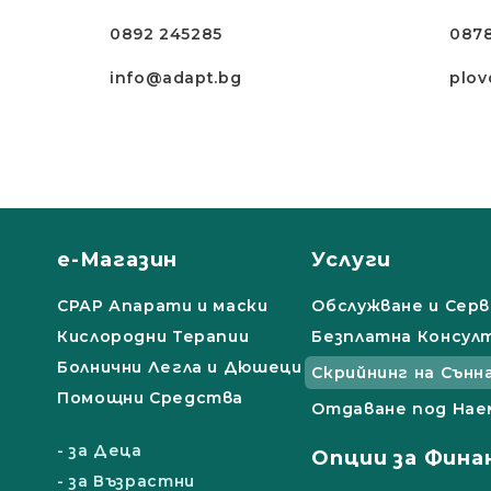
0892 245285
087
info@adapt.bg
plov
е-Магазин
Услуги
СРАР Апарати и маски
Обслужване и Серв
Кислородни Терапии
Безплатна Консул
Болнични Легла и Дюшеци
Скрийнинг на Сънн
Помощни Средства
Отдаване под Нае
- за Деца
Опции за Фина
- за Възрастни