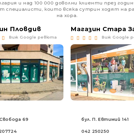
гария и над 100 000 доволни клиенти през годин
от специалисти, които всяка сутрин ходят на 
на хора.
ин Пловдив
Магазин Стара З
Виж Google ревюта
Виж Google 
 Свобода 69
бул. П. Евтимий 141
207724
042 250250