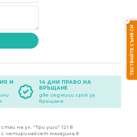
×
ТЕСТВАЙТЕ СЪНЯ СИ
Ние ще се свържем с вас в рамките на работния д
ИЯ И
14 ДНИ ПРАВО НА
ВРЪЩАНЕ
дини
две седмици срок за
я
връщане
таи на ул. "Три уши" 121 в
 с четиринайсет магазина в