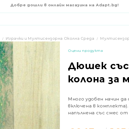
€843
63
ОНА ЗА МЕХУРЧЕТА
Добре дошли в онлайн магазина на Adapt.bg!
Играчки и Мултисензорна Околна Среда
Мултисензор
Оцени продукта
Дюшек със
колона за 
Много удобен начин да 
включена в комплекта).
напълнена със смес от 