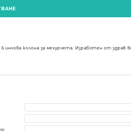
ТВАНЕ
6 инчова колона за мехурчета. Изработен от здрав ви
Моят профил
ер: