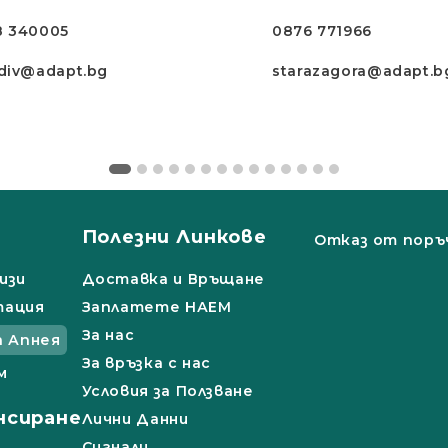
8 340005
0876 771966
div@adapt.bg
starazagora@adapt.b
Полезни Линкове
Отказ от поръ
изи
Доставка и Връщане
тация
Заплатете НАЕМ
За нас
а Апнея
За връзка с нас
м
Условия за Ползване
нсиране
Лични Данни
Сигнали