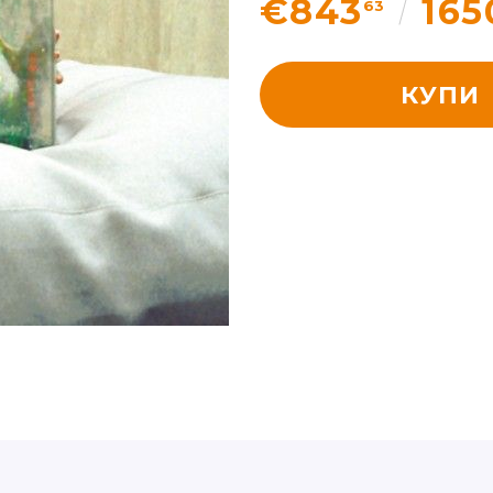
€843
165
63
КУПИ