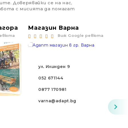
ите. Доверявайки се на нас,
работа с мисията да помагат
агора
Магазин Варна
Ма
ревюта
Виж Google ревюта
ул. Илинден 9
052 671144
0877 170981
varna@adapt.bg