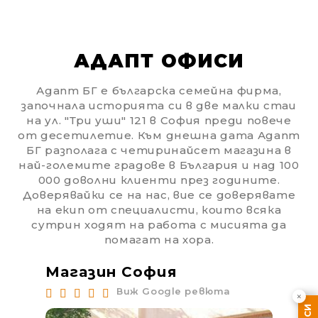
АДАПТ ОФИСИ
Адапт БГ е българска семейна фирма,
започнала историята си в две малки стаи
на ул. "Три уши" 121 в София преди повече
от десетилетие. Към днешна дата Адапт
БГ разполага с четиринайсет магазина в
най-големите градове в България и над 100
000 доволни клиенти през годините.
Доверявайки се на нас, вие се доверявате
на екип от специалисти, които всяка
сутрин ходят на работа с мисията да
помагат на хора.
Магазин София
Ма
Виж Google ревюта
×