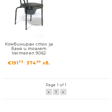
Статии
Контакти
EUR
BG
EN
Комбиниран стол за
Вход
Регистрация
BG
баня и тоалет
Vermeiren 9062
73
99
€191
374
лв.
Page 1 of 1
«
1
»