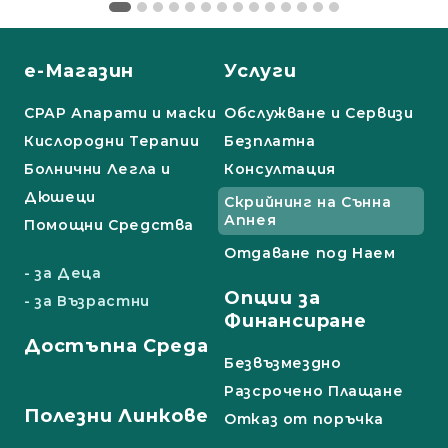
е-Магазин
Услуги
СРАР Апарати и маски
Обслужване и Сервизи
Кислородни Терапии
Безплатна
Болнични Легла и
Консултация
Дюшеци
Скрийнинг на Сънна
Апнея
Помощни Средства
Отдаване под Наем
- за Деца
Опции за
- за Възрастни
Финансиране
Достъпна Среда
Безвъзмездно
Разсрочено Плащане
Полезни Линкове
Отказ от поръчка