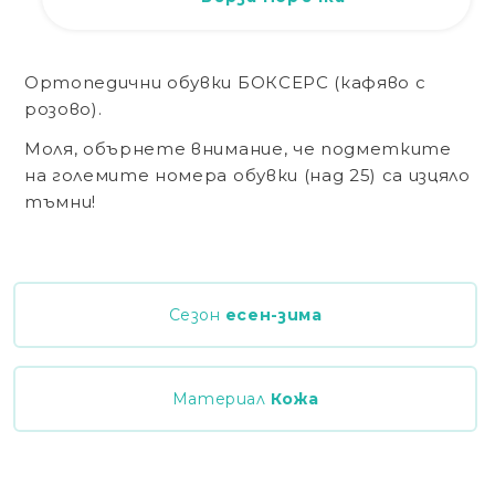
Ортопедични обувки БОКСЕРС (кафяво с
розово).
Моля, обърнете внимание, че подметките
на големите номера обувки (над 25) са изцяло
тъмни!
Сезон
есен-зима
Материал
Кожа