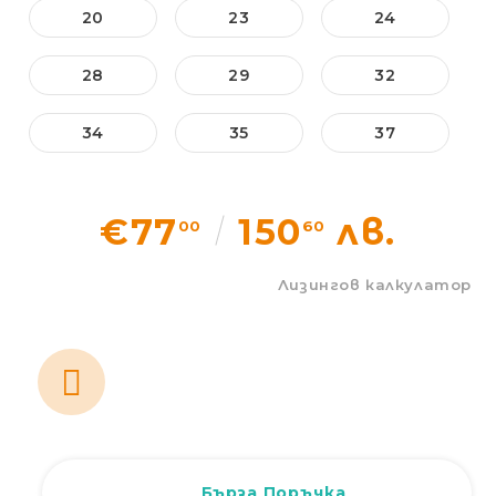
20
23
24
Статии
28
29
32
Контакти
34
35
37
EUR
BG
EN
Вход
Регистрация
BG
€77
150
лв.
00
60
Лизингов калкулатор
Бърза Поръчка