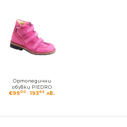
Ортопедични
обувки PIEDRO
00
63
€99
193
лв.
розови