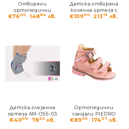
Отворени
Детска отворена
ортопедични
колянна ортеза с
00
64
00
19
€76
148
лв.
€109
213
лв.
обувки с вградена
шини AM-DOSK-
шина РОЗОВИ
O/1R
Детска глезенна
Ортопедични
ортеза AM-OSS-03
сандали PIEDRO
00
23
00
07
€40
78
лв.
€89
174
лв.
розови 2545 / 2573