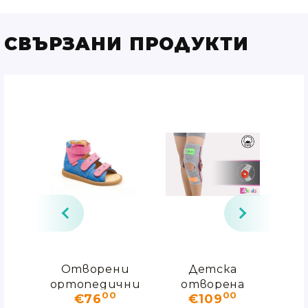
СВЪРЗАНИ ПРОДУКТИ
чни
Отворени
Детска
и
ортопедични
отворена
00
00
€76
€109
O
обувки с
колянна
о