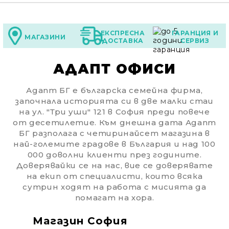
ЕКСПРЕСНА
ГАРАНЦИЯ И
МАГАЗИНИ
ДОСТАВКА
СЕРВИЗ
АДАПТ ОФИСИ
Адапт БГ е българска семейна фирма,
започнала историята си в две малки стаи
на ул. "Три уши" 121 в София преди повече
от десетилетие. Към днешна дата Адапт
БГ разполага с четиринайсет магазина в
най-големите градове в България и над 100
000 доволни клиенти през годините.
Доверявайки се на нас, вие се доверявате
на екип от специалисти, които всяка
сутрин ходят на работа с мисията да
помагат на хора.
Магазин София
Ма