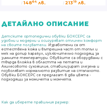
64
19
и
вградена
ортеза с
в.
148
лв.
213
лв.
шина РОЗОВИ
шини AM-
DOSK-O/1R
ДЕТАЙЛНО ОПИСАНИЕ
Детските ортопедични обувки БОКСЕРС са
удобни и модерни и осигуряват отличен комфорт
на своите ползватели.
Изработени са от
естествена кожа и вътрешна част от топъл и
мек на допир каракул, изключително подходящ за
зимните температури. Обувките са оборудвани с
твърда вложка в областта на петата и
Ахилесовото сухожилие, стабилизират глезена и
позволяват нормалното развитие на стъпалото.
Обувки БОКСЕРС се предлагат в два цвята -
подходящи за момичета и момчета.
Как да иберете правилния размер: