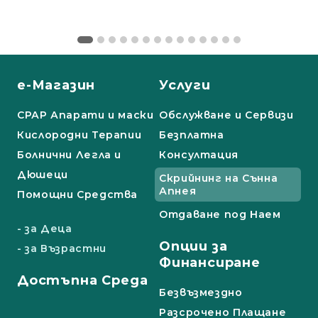
е-Магазин
Услуги
СРАР Апарати и маски
Обслужване и Сервизи
Кислородни Терапии
Безплатна
Болнични Легла и
Консултация
Дюшеци
Скрийнинг на Сънна
Апнея
Помощни Средства
Отдаване под Наем
- за Деца
Опции за
- за Възрастни
Финансиране
Достъпна Среда
Безвъзмездно
Разсрочено Плащане