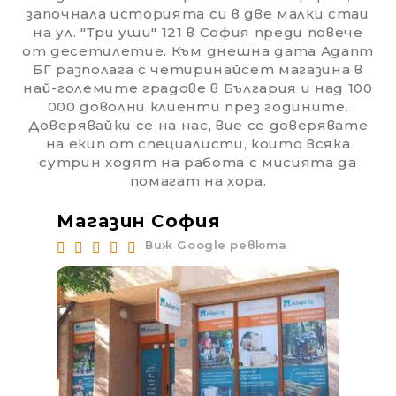
започнала историята си в две малки стаи
на ул. "Три уши" 121 в София преди повече
от десетилетие. Към днешна дата Адапт
БГ разполага с четиринайсет магазина в
най-големите градове в България и над 100
000 доволни клиенти през годините.
Доверявайки се на нас, вие се доверявате
на екип от специалисти, които всяка
сутрин ходят на работа с мисията да
помагат на хора.
Магазин София
Ма
Виж Google ревюта