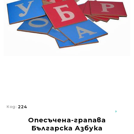
Добрич
Добрич
ул. Отец Паисий 5
0876 514422
Осигуряване На Достъпна Среда
Ортези
Медицинско Оборудване ПОД НАЕМ
Нови Продукти
Грижа За Здравето
Под Наем
Код:
224
Финансиране
Опесъчена-грапава
Състояния
Българска Азбука