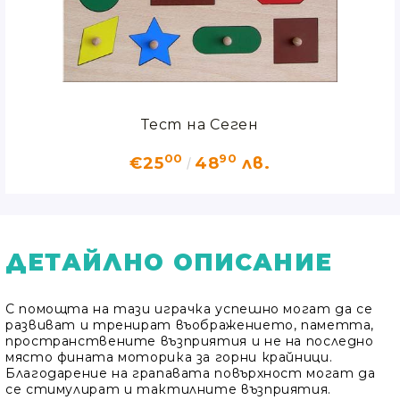
Тест на Сеген
00
90
€25
48
лв.
ДЕТАЙЛНО ОПИСАНИЕ
С помощта на тази играчка успешно могат да се
развиват и тренират въображението, паметта,
пространствените възприятия и не на последно
място фината моторика за горни крайници.
Благодарение на грапавата повърхност могат да
се стимулират и тактилните възприятия.