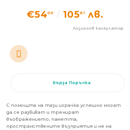
Статии
€54
105
лв.
00
61
Контакти
Лизингов калкулатор
EUR
BG
EN
Вход
Регистрация
BG
Бърза Поръчка
С помощта на тази играчка успешно могат
да се развиват и тренират
въображението, паметта,
пространствените възприятия и не на