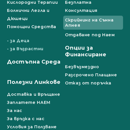
Кислородни Терапии
Безплатна
Болнични Легла и
Консултация
Дюшеци
Скрийнинг на Сънна
Апнея
Помощни Средства
Отдаване под Наем
- за Деца
Опции за
- за Възрастни
Финансиране
Достъпна Среда
Безвъзмездно
Разсрочено Плащане
Полезни Линкове
Отказ от поръчка
Доставка и Връщане
Заплатете НАЕМ
За нас
За връзка с нас
Условия за Ползване