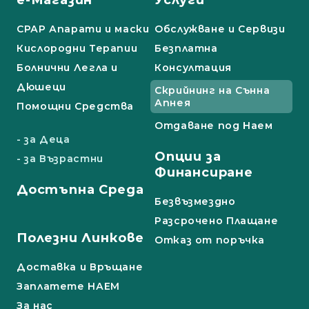
СРАР Апарати и маски
Обслужване и Сервизи
Кислородни Терапии
Безплатна
Болнични Легла и
Консултация
Дюшеци
Скрийнинг на Сънна
Апнея
Помощни Средства
Отдаване под Наем
- за Деца
Опции за
- за Възрастни
Финансиране
Достъпна Среда
Безвъзмездно
Разсрочено Плащане
Полезни Линкове
Отказ от поръчка
Доставка и Връщане
Заплатете НАЕМ
За нас