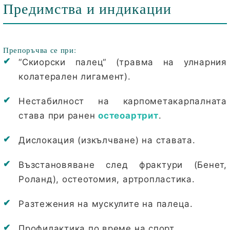
Предимства и индикации
Препоръчва се при:
“Скиорски палец“ (травма на улнарния
колатерален лигамент).
Нестабилност на карпометакарпалната
става при ранен
остеоартрит
.
Дислокация (изкълчване) на ставата.
Възстановяване след фрактури (Бенет,
Роланд), остеотомия, артропластика.
Разтежения на мускулите на палеца.
Профилактика по време на спорт.