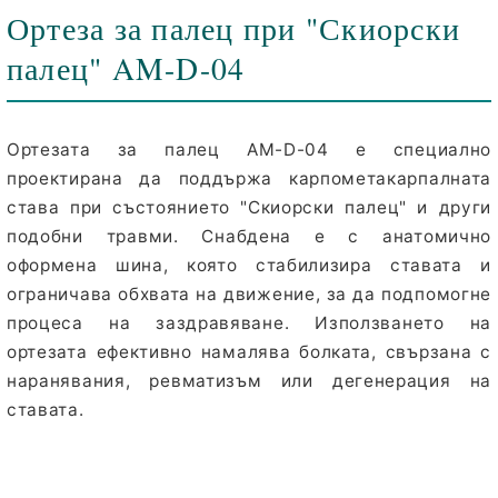
Ортеза за палец при "Скиорски
палец" AM-D-04
Ортезата за палец
AM-D-04
е специално
проектирана да поддържа карпометакарпалната
става при състоянието "Скиорски палец" и други
подобни травми. Снабдена е с
анатомично
оформена шина
, която стабилизира ставата и
ограничава обхвата на движение, за да подпомогне
процеса на заздравяване. Използването на
ортезата ефективно намалява болката, свързана с
наранявания, ревматизъм или дегенерация на
ставата.