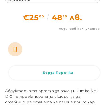
Статии
€25
48
лв.
00
90
Контакти
Лизингов калкулатор
Вход
Регистрация
Бърза Поръчка
Абдукторната ортеза за палец и китка
AM-
D-04
е проектирана за скиори, за да
стабилизира ставата на палеца при т.нар