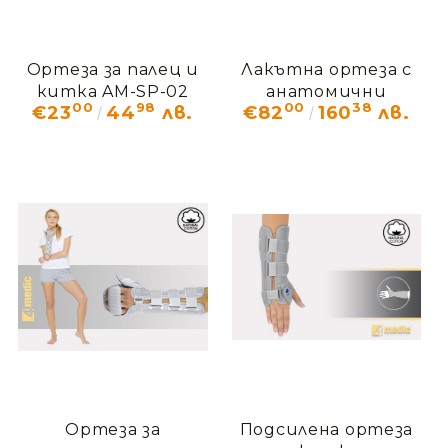
Ортеза за палец и
Лакътна ортеза с
китка AM-SP-02
анатомични
00
98
00
38
€23
44
лв.
€82
160
лв.
банели EB-L
Ортеза за
Подсилена ортеза