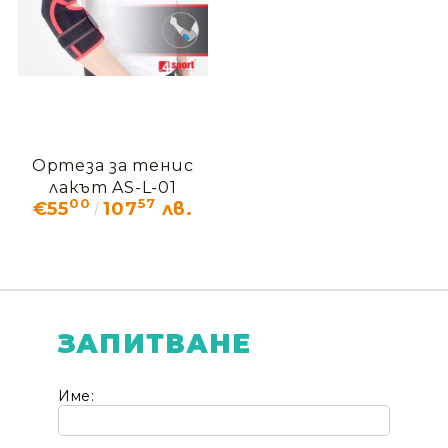
Ортеза за тенис
лакът AS-L-01
00
57
€55
107
лв.
ЗАПИТВАНЕ
Име: