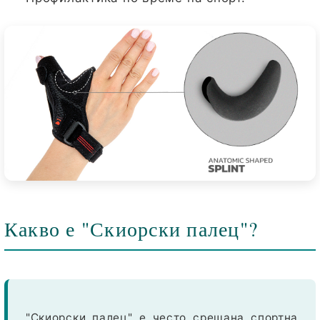
Какво е "Скиорски палец"?
"Скиорски палец" е често срещана спортна