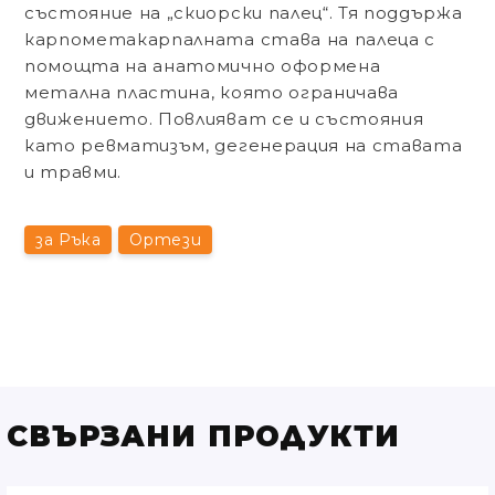
състояние на „
скиорски палец
“. Тя поддържа
карпометакарпалната става на палеца с
помощта на анатомично оформена
метална пластина, която ограничава
движението. Повлияват се и състояния
като ревматизъм, дегенерация на ставата
и травми.
за Ръка
Ортези
СВЪРЗАНИ ПРОДУКТИ