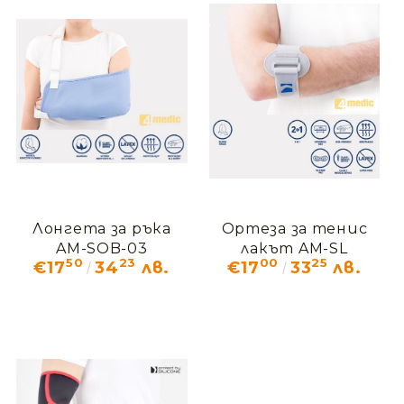
Лонгета за ръка
Ортеза за тенис
AM-SOB-03
лакът AM-SL
50
23
00
25
€17
34
лв.
€17
33
лв.