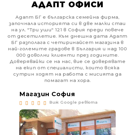
АДАПТ ОФИСИ
Адапт БГ е българска семейна фирма,
започнала историята си в две малки стаи
на ул. "Три уши" 121 в София преди повече
от десетилетие. Към днешна дата Адапт
БГ разполага с четиринайсет магазина в
най-големите градове в България и над 100
000 доволни клиенти през годините.
Доверявайки се на нас, вие се доверявате
на екип от специалисти, които всяка
сутрин ходят на работа с мисията да
помагат на хора.
Магазин София
Ма
Виж Google ревюта