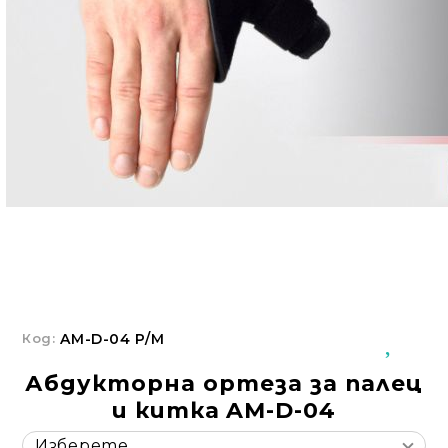
Добрич
Добрич
ул. Отец Паисий 5
0876 514422
Осигуряване На Достъпна Среда
Ортези
Медицинско Оборудване ПОД НАЕМ
Нови Продукти
Грижа За Здравето
Под Наем
Код:
AM-D-04 P/M
Финансиране
Абдукторна ортеза за палец
и китка AM-D-04
Състояния