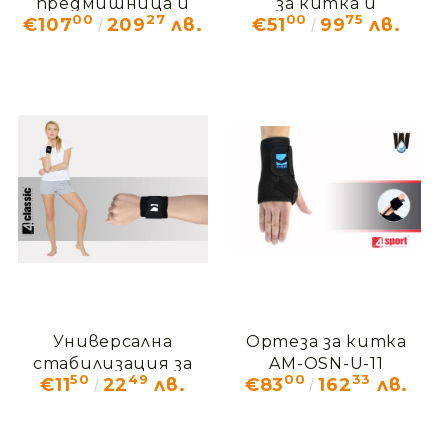
предмишница и
за китка и
00
27
00
75
€107
209
лв.
€51
99
лв.
ръка, със
предмишница AM-
стабилизация за
OSN-U-01
палеца AM-OSN-L-02
Универсална
Ортеза за китка
стабилизация за
AM-OSN-U-11
50
49
00
33
€11
22
лв.
€83
162
лв.
китката AM-SN-01