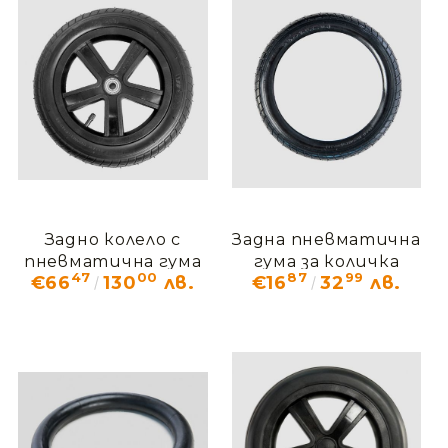
Задно колело с
Задна пневматична
пневматична гума
гума за количка
47
00
87
99
€66
130
лв.
€16
32
лв.
за количка
ОМБРЕЛО ОМО_702
ОМБРЕЛО ОМО_701