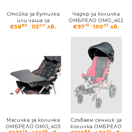
Стойка за бутилка
Чадър за количка
или чаша за
ОМБРЕЛО OMO_402
80
00
15
01
€58
115
лв.
€97
190
лв.
количка ОМБРЕЛО
OMО_411
Масичка за количка
Сгъваем сенник за
ОМБРЕЛО OMO_403
количка ОМБРЕЛО
19
99
86
01