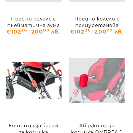
Предно колело с
Предно колело с
пневматична гума
полиуретанова
26
00
26
00
€102
200
лв.
€102
200
лв.
за количка
гума за количка
ОМБРЕЛО ОМО_707
ОМБРЕЛО ОМО_711
Кошница за багаж
Абдуктор за
за количка
количка ОМБРЕЛО