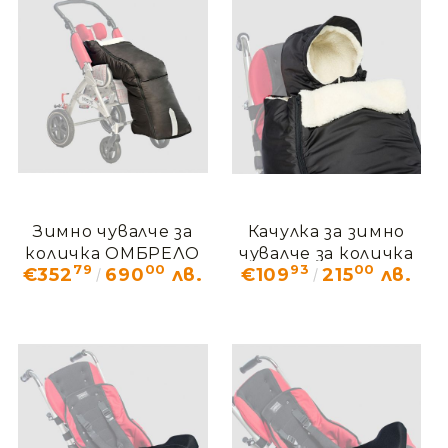
Зимно чувалче за
Качулка за зимно
количка ОМБРЕЛО
чувалче за количка
79
00
93
00
€352
690
лв.
€109
215
лв.
OMО_417
ОМБРЕЛО OMO_418