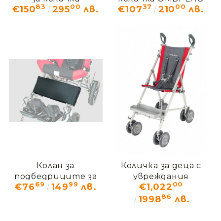
83
00
37
00
€150
295
лв.
€107
210
лв.
ОМБРЕЛО OMО_505
OMO_128
Колан за
Количка за деца с
подбедриците за
увреждания
69
99
00
€76
149
лв.
€1,022
количка ОМБРЕЛО
МАКЛАРЪН
86
1998
лв.