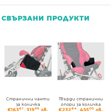
СВЪРЗАНИ ПРОДУКТИ
Странични чанти
Твърди странични
за количка
опори за количка
61
99
64
00
€163
319
лв.
€232
455
лв.
ОМБРЕЛО OMО_508
ОМБРЕЛО OMО_135