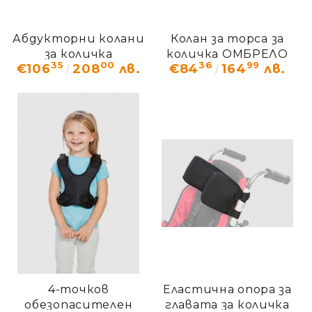
Абдукторни колани
Колан за торса за
за количка
количка ОМБРЕЛО
35
00
36
99
€106
208
лв.
€84
164
лв.
ОМБРЕЛО ОМО_101
OMO_126
4-точков
Еластична опора за
обезопасителен
главата за количка