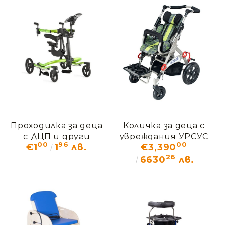
Проходилка за деца
Количка за деца с
с ДЦП и други
увреждания УРСУС
00
96
00
€1
1
лв.
€3,390
увреждания
26
Рифтон ПЕЙСЪР
6630
лв.