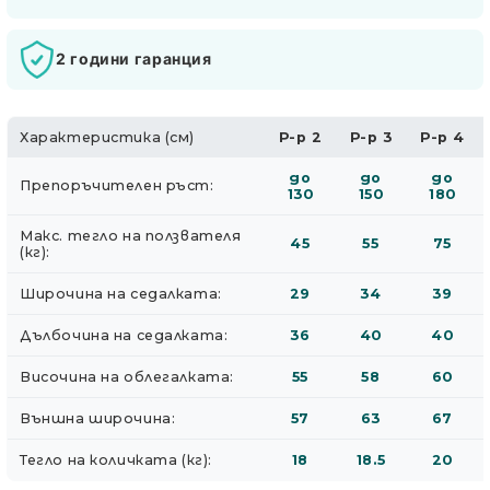
2 години гаранция
Характеристика (см)
Р-р 2
Р-р 3
Р-р 4
до
до
до
Препоръчителен ръст:
130
150
180
Макс. тегло на ползвателя
45
55
75
(кг):
Широчина на седалката:
29
34
39
Дълбочина на седалката:
36
40
40
Височина на облегалката:
55
58
60
Външна широчина:
57
63
67
Тегло на количката (кг):
18
18.5
20