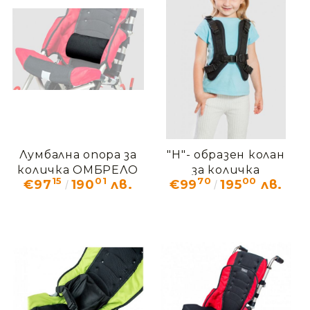
Лумбална опора за
"H"- образен колан
количка ОМБРЕЛО
за количка
15
01
70
00
€97
190
лв.
€99
195
лв.
OMО_124
ОМБРЕЛО OMО_114