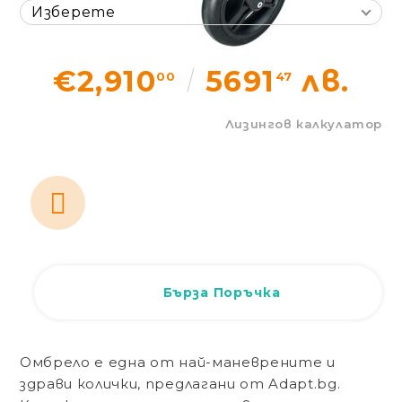
Статии
Контакти
€2,910
5691
лв.
00
47
Лизингов калкулатор
Вход
Регистрация
Бърза Поръчка
Омбрело е една от най-маневрените и
здрави колички, предлагани от Adapt.bg.