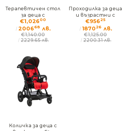
Терапевтичен стол
Проходилка за деца
за деца с
и възрастни с
00
25
€1,026
€956
увреждания
увреждания
68
26
ДЖЪМБО – ДЕМО
АКТИВОЛ – ДЕМО
2006
лв.
1870
лв.
(без кашон)
(без кашон)
€1,140.00
€1,125.00
2229.65 лв.
2200.31 лв.
Количка за деца с