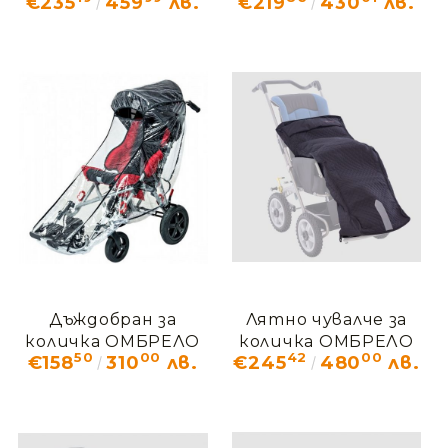
€235
459
лв.
€219
430
лв.
OMО_405
Дъждобран за
Лятно чувалче за
количка ОМБРЕЛО
количка ОМБРЕЛО
50
00
42
00
€158
310
лв.
€245
480
лв.
OMО_408
OMО_416