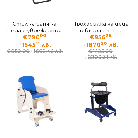
Стол за баня за
Проходилка за деца
деца с увреждания
и възрастни с
00
25
€790
€956
AKVOSEGO
увреждания
11
26
АКТИВОЛ – ДЕМО
1545
лв.
1870
лв.
(без кашон)
€850.00
1662.46 лв.
€1,125.00
2200.31 лв.