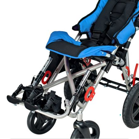
Добрич
Добрич
ул. Отец Паисий 5
0876 514422
Осигуряване На Достъпна Среда
Ортези
Медицинско Оборудване ПОД НАЕМ
Нови Продукти
Грижа За Здравето
Под Наем
Код:
OMBRELO 5
Финансиране
Количка за деца с
Състояния
увреждания ОМБРЕЛО