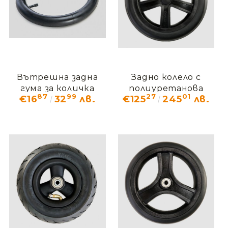
Вътрешна задна
Задно колело с
гума за количка
полиуретанова
87
99
27
01
€16
32
лв.
€125
245
лв.
ОМБРЕЛО ОМО_703
гума за количка
ОМБРЕЛО ОМО_704