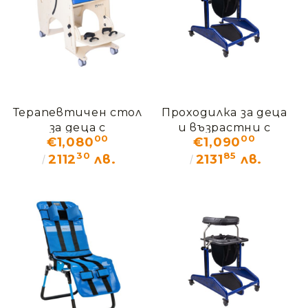
Терапевтичен стол
Проходилка за деца
за деца с
и възрастни с
00
00
€1,080
€1,090
увреждания
увреждания
30
85
ДЖЪМБО
АКТИВОЛ
2112
лв.
2131
лв.