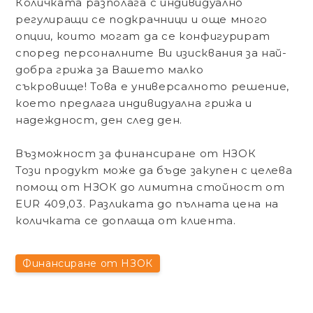
Количката разполага с индивидуално
регулиращи се подкрачници и още много
опции, които могат да се конфигурират
според персоналните Ви изисквания за най-
добра грижа за Вашето малко
съкровище! Това е универсалното решение,
което предлага индивидуална грижа и
надеждност, ден след ден.
Възможност за финансиране от НЗОК
Този продукт може да бъде закупен с
целева
помощ от НЗОК
до лимитна стойност от
EUR 409,03
. Разликата до пълната цена на
количката се доплаща от клиента.
Финансиране от НЗОК