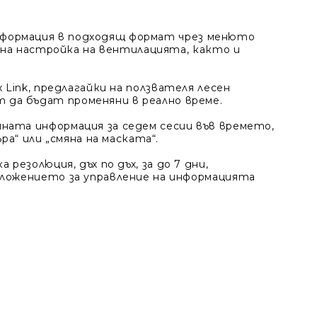
нформация в подходящ формат чрез менюто
фина настройка на вентилацията, както и
x Link, предлагайки на ползвателя лесен
 да бъдат променяни в реално време.
ната информация за седем сесии във времето,
ра“ или „смяна на маската“.
резолюция, дъх по дъх, за до 7 дни,
иложението за управление на информацията