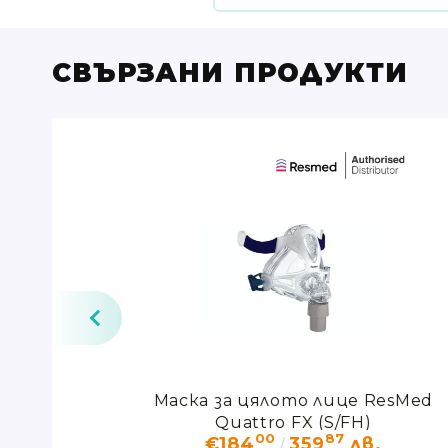
СВЪРЗАНИ ПРОДУКТИ
р STELLAR
Маска за цялото лице ResMed
Quattro FX (S/FH)
00
87
.
€184
359
лв.