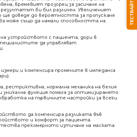
ТЕСТВАЙТЕ СЪНЯ СИ
ена, времевият прозорец за засичане на
 резултатът би бил различен. Увеличеният
 ще доведе до вероятността за пропускане
ова може също да намали способността на
Ние ще се свържем с вас в рамките на работния д
я на устройството с пациента, дори в
а специалистите да управляват
и.
 измери и компенсира промените в импеданса
ри).
а, рестриктивна, нормална механика на белия
и уникална функция помага за оптимизирането
обработка на първичните настройки за всеки
тройството да компенсира разликата във
тройството и комфорт за пациента.
а тества прекомерното изтичане на маската.