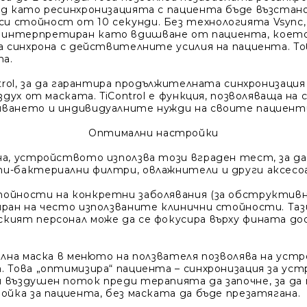
д като ресинхронизацията с пациента бъде възстанов
и стойност от 10 секунди. Без технологията Vsync,
 интерпретиран като вдишване от пациента, което
на синхрона с действителните усилия на пациента. Т
а.
ntrol, за да гарантира продължителната синхронизаци
здух от маската. TiControl е функция, позволяваща н
яването и индивидуалните нужди на своите пациент
Оптимални настройки
на, устройството използва този вграден тест, за да
и-бактериални филтри, овлажнители и други аксесоа
стойности на конкретни заболявания (за обструктивн
иран на често използваните клинични стойности. Таз
кият персонал може да се фокусира върху фината до
илна маска в менюто на ползвателя позволява на ус
. Това „оптимизира“ пациента – синхронизация за ус
 въздушен поток преди терапията да започне, за д
ойка за пациента, без маската да бъде презатягана.