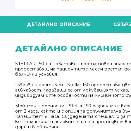
ДЕТАЙЛНО ОПИСАНИЕ
СВЪР
ДЕТАЙЛНО ОПИСАНИЕ
STELLAR 150 e иновативен
портативен апарат 
предоставящ на пациентите лесен достъп до 
болнични условия.
Гъвкав и адаптивен
- Stellar 150 предоставя д
гъвкавост. задаващи се от лекуващият лекар,
индивидуалните особености на клиничното съ
Мобилен и преносим
- Stellar 150 разполага с
от 2 часа, както и с опция за допълнителна вън
капацитет 8 часа. Създадената специално за 
вентилатора и неговите аксесоари, позволяв
дори и в движение.