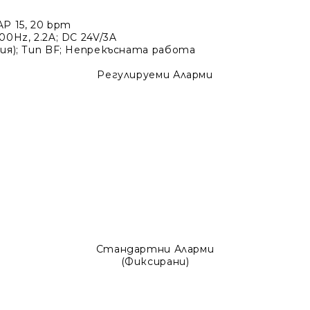
PAP 15, 20 bpm
400Hz, 2.2A; DC 24V/3A
ация); Тип BF; Непрекъсната работа
Регулируеми Аларми
Стандартни Аларми
(Фиксирани)