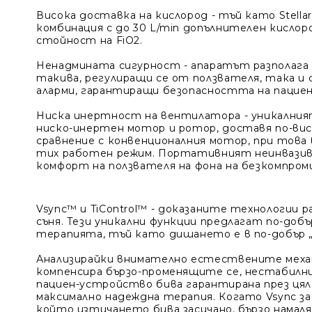
Висока доставка на кислород
- тъй като Stella
комбинация с до 30 L/min допълнителен кислор
стойност на FiO2.
Ненадмината сигурност
- апаратът разполага
такива, регулиращи се от ползвателя, така и 
аларми, гарантиращи безопасността на пацие
Ниска инертност на вентилатора
- уникални
ниско-инертен мотор и ротор, доставя по-висо
сравнение с конвенционалния мотор, при това 
тих работен режим. Портативният неинвази
комфорт на ползвателя на фона на безкомпро
Vsync™ и TiControl™
- доказаните технологии р
съня. Тези уникални функции предлагат по-до
терапията, тъй като дишането е в по-добър 
Анализирайки внимателно естествените механи
компенсира бързо-променящите се, нестабилни
пациен-устройство бива гарантирана през ця
максимално надеждна терапия. Когато Vsync за
който изтичането бива засичано, бързо намаляв