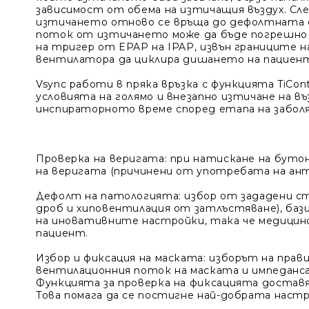
зависимост от обема на изтичащия въздух. Сле
изтичането отново се връща до дефолтната с
поток от изтичането може да бъде погрешно
на тригер от EPAP на IPAP, извън границите 
вентилатора да циклира дишането на пациент
Vsync работи в пряка връзка с функцията TiCo
условията на голямо и внезапно изтичане на въ
инспираторното време според етапа на забол
Проверка на веригата
: при натискане на буто
на веригата (причинени от употребата на ант
Дефолт на патологията
: избор от зададени 
дроб и хиповентилация от затлъстяване), баз
на иновативните настройки, така че медицинс
пациент.
Избор и фиксация на маската
: изборът на прав
вентилационния поток на маската и импеданса
Функцията за проверка на фиксацията доставя
Това помага да се постигне най-добрата настр