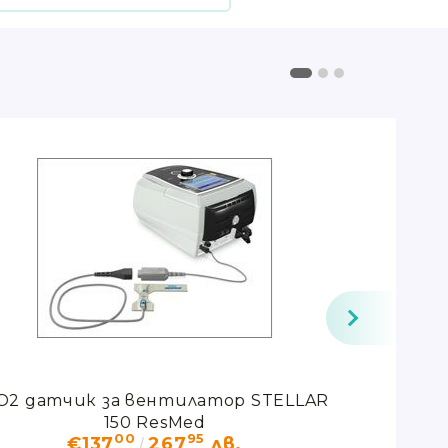
iO2 датчик за вентилатор STELLAR
Маска
150 ResMed
00
95
€137
267
лв.