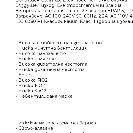
Въздушен филтър
: Електростатични влакна
Въздушен изход
: Електростатични влакна
Вътрешна батерия
: Li-ion, 2 часа при EPAP 5, I
Захранване
: AC 100–240V 50–60Hz, 2.2A; AC 110V 
IEC 60601–1 Класификация
: Клас II (двойна изол
- Висока стойност на изтичането
- Ниска минутна вентилация
- Високо налягането
- Ниско налягане
- Висока дихателна честота
- Ниска дихателна честота
- Апнея
- Високo FiO2
- Ниско FiO2
- Ниска SpO2
- Невентилирана маска
- Изключена (прекъсната) верига
- Свръхналягане