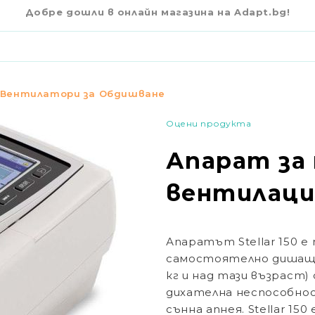
€5,597
1
00
Я RESMED STELLAR 150
Добре дошли в онлайн магазина на Adapt.bg!
 Вентилатори за Обдишване
Оцени продукта
Апарат за
вентилация
Апаратът Stellar 150 е
самостоятелно дишащи,
кг и над тази възраст
дихателна неспособнос
сънна апнея. Stellar 1