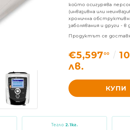
който осигурява персо
(инвазивна или неинваз
хронична обструктивна
заболявания и други - в
Продуктът се доставя 
€5,597
1
00
лв.
КУПИ
Тегло
2.1
кг.