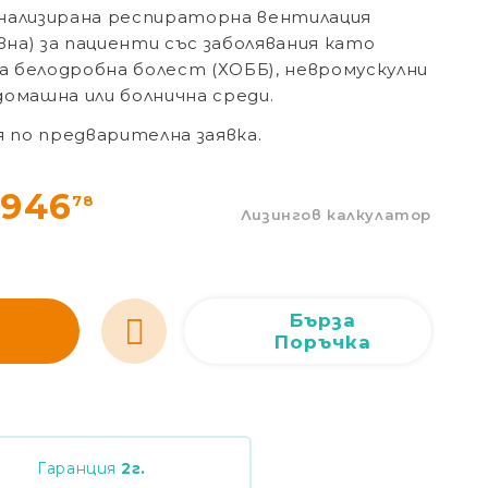
нализирана респираторна вентилация
Сливен
Сливен
ул. Добри Чинтулов 3
0877 673606
ивна) за пациенти със заболявания като
Добрич
Добрич
ул. Отец Паисий 5
0876 514422
 белодробна болест (ХОББ), невромускулни
 домашна или болнична среди.
по предварителна заявка.
0946
78
Лизингов калкулатор
Бърза
Поръчка
Гаранция
2
г.