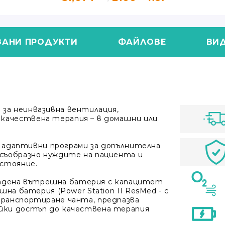
ЗАНИ ПРОДУКТИ
ФАЙЛОВЕ
ВИ
за неинвазивна вентилация
,
качествена терапия – в домашни или
ве адаптивни програми за допълнителна
 съобразно нуждите на пациента и
стояние.
 вградена вътрешна батерия с капацитет
шна батерия (Power Station II ResMed - с
транспортиране чанта, предпазва
айки достъп до качествена терапия