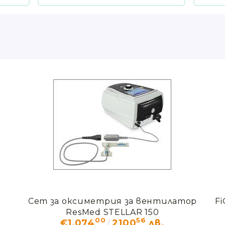
Сет за оксиметрия за вентилатор
F
ResMed STELLAR 150
00
56
€1,074
2100
лв.