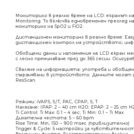
Мониторинг в реално време на LCD
: екранът 
Monitoring. То включва едновременен преглед 
мониторинг на SpO2 и FiO2.
Дистанционен мониторинг в реално време
: Ea
дистанционен контрол на устройството; инфор
Обобщени данни и напомняния на LCD екран
: м
с лесно преминаване през до 365 сесии. Осигур
Сваляне на информацията
: употреба и обобщени
съхранявани в устройството. Данните могат д
ResScan.
Режими
: iVAPS, S/T, PAC, CPAP, S, T
Налягане
: IPAP: 2 – 40 cm H2O; EPAP: 2 – 25 cm 
Ti Control
: Ti Max: 0.1 – 4 sec; Ti Min: 0.1 – Ti Max
Дихателна честота
: 5 – 60 bpm
Rise Time
: Min, 150 – 900 msec (приблизително)
Trigger & Cycle
: 5 настройки за чувствителнос