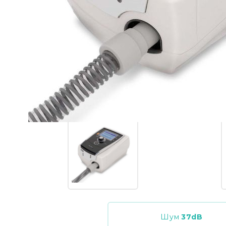
Шум
37
dB