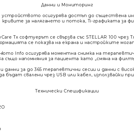
Данни и Мониторинг
на устройството осигурява достъп до съществена и
на кривите за налягането и потока, Ti-графиката за 
syCare Tx софтуерът се свързва със STELLAR 100 чрез T
мацията се показва на екрана и настройките могат
енюто Info осигурява моментна снимка на терапевтич
ява също напомняния за пациента като „смяна на филтъ
 данни за до 365 терапевтични сесии и данни с висока 
а бъдат свалени чрез USB или кабел, използвайки пр
Технически Спецификации
H2O
т