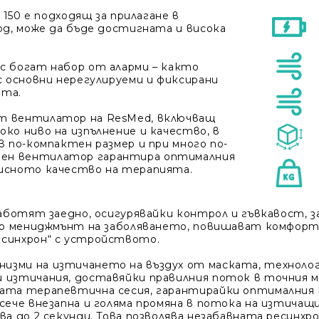
r 150 е подходящ за прилагане в
од, може да бъде достигната и висока
 с
богат набор от аларми
– както
с основни нерегулируеми и фиксирани
нта.
ят вентилатор на ResMed, включващ
ко ниво на изпълнение и качество, в
в по-компактен размер и при много по-
вен вентилатор гарантира оптималния
мисното качество на терапията.
Моят профил
Вход
Регистрация
аботят заедно, осигурявайки контрол и гъвкавост, з
бър мениджмънт на заболяването, повишават комфорт
„синхрон“ с устройството.
зми на изтичането на въздух от маската, технолог
 изтичания, доставяйки правилния поток в точния м
лата терапевтична сесия, гарантирайки оптималния 
сече внезапна и голяма промяна в потока на изтичащи
а до 2 секунди. Това позволява незабавната ресинхр