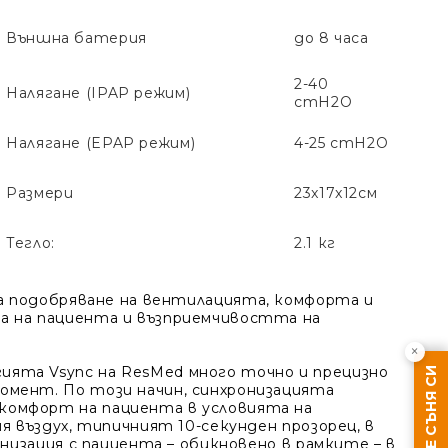
Външна батерия
до 8 часа
2-40
Налягане (IPAP режим)
cmH2O
Налягане (EPAP режим)
4-25 cmH2O
Размери
23x17x12см
Тегло:
2.1 кг
а подобряване на вентилацията, комфорта и
а на пациента и възприемчивостта на
×
ията Vsync на ResMed много точно и прецизно
омент. По този начин, синхронизацията
комфорт на пациента в условията на
я въздух, типичният 10-секунден прозорец, в
онизация с пациента – обикновено в рамките – в